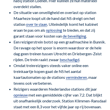
nabij station Loenen. Hier kunnen ze hun materieel
overdekt stallen.
De situatie van onveiligheid en overlast op station
Maarheze loopt uit de hand dat NS dreigt om het
station
over te slaan
. Uiteindelijk komt het kabinet
eraan te pas om als
oplossing
te bieden, en dat zij
garant staan voor kosten van
de beveiliging
.
Een reizigerstrein botst op een graafmachine in Bunnik.
De ravage op het spoor is enorm waardoor er de hele
dag geen treinen tussen Utrecht en Driebergen-Zeist
rijden. De trein raakt zwaar
beschadigd
.
Omdat treinreizigers steeds vaker online een
treinkaartje kopen gaat de NS het aantal
kaartautomaten op de stations
verminderen
, maar
tevens ook verbeteren.
Reizigers waarderen Nederlandse stations dit jaar
opnieuw
met een gemiddelde cijfer van 7,2. Dat blijkt
uit onafhankelijk onderzoek. Station Klimmen-Ransdaal
staat met een 8,3 voor het vijfde jaar op rij bovenaan.