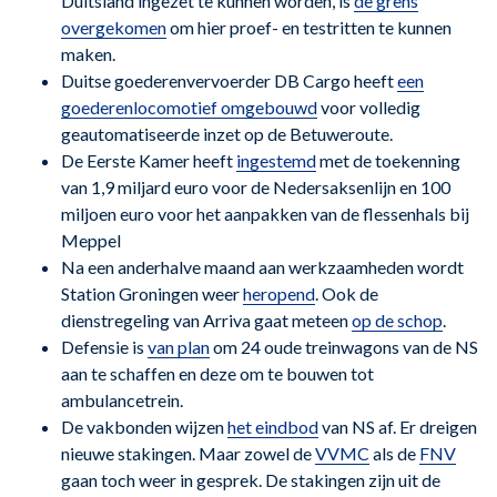
Duitsland ingezet te kunnen worden, is
de grens
overgekomen
om hier proef- en testritten te kunnen
maken.
Duitse goederenvervoerder DB Cargo heeft
een
goederenlocomotief omgebouwd
voor volledig
geautomatiseerde inzet op de Betuweroute.
De Eerste Kamer heeft
ingestemd
met de toekenning
van 1,9 miljard euro voor de Nedersaksenlijn en 100
miljoen euro voor het aanpakken van de flessenhals bij
Meppel
Na een anderhalve maand aan werkzaamheden wordt
Station Groningen weer
heropend
. Ook de
dienstregeling van Arriva gaat meteen
op de schop
.
Defensie is
van plan
om 24 oude treinwagons van de NS
aan te schaffen en deze om te bouwen tot
ambulancetrein.
De vakbonden wijzen
het eindbod
van NS af. Er dreigen
nieuwe stakingen. Maar zowel de
VVMC
als de
FNV
gaan toch weer in gesprek. De stakingen zijn uit de