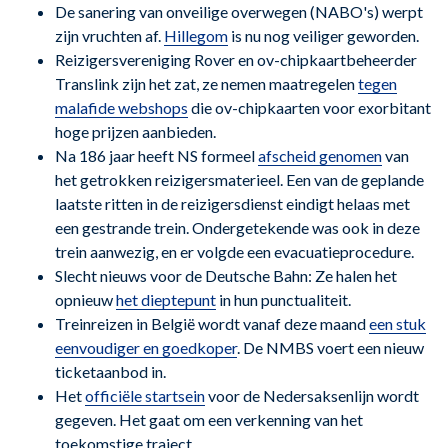
De sanering van onveilige overwegen (NABO's) werpt
zijn vruchten af.
Hillegom
is nu nog veiliger geworden.
Reizigersvereniging Rover en ov-chipkaartbeheerder
Translink zijn het zat, ze nemen maatregelen
tegen
malafide webshops
die ov-chipkaarten voor exorbitant
hoge prijzen aanbieden.
Na 186 jaar heeft NS formeel
afscheid genomen
van
het getrokken reizigersmaterieel. Een van de geplande
laatste ritten in de reizigersdienst eindigt helaas met
een gestrande trein. Ondergetekende was ook in deze
trein aanwezig, en er volgde een evacuatieprocedure.
Slecht nieuws voor de Deutsche Bahn: Ze halen het
opnieuw
het dieptepunt
in hun punctualiteit.
Treinreizen in België wordt vanaf deze maand
een stuk
eenvoudiger en goedkoper
. De NMBS voert een nieuw
ticketaanbod in.
Het
officiële startsein
voor de Nedersaksenlijn wordt
gegeven. Het gaat om een verkenning van het
toekomstige traject.