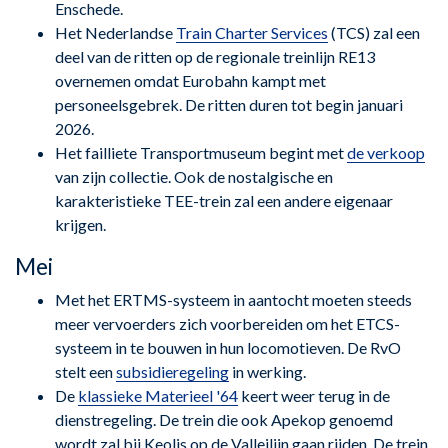
Enschede.
Het Nederlandse
Train Charter Services
(TCS) zal een
deel van de ritten op de regionale treinlijn RE13
overnemen omdat Eurobahn kampt met
personeelsgebrek. De ritten duren tot begin januari
2026.
Het failliete Transportmuseum begint met
de verkoop
van zijn collectie. Ook de nostalgische en
karakteristieke TEE-trein zal een andere eigenaar
krijgen.
Mei
Met het ERTMS-systeem in aantocht moeten steeds
meer vervoerders zich voorbereiden om het ETCS-
systeem in te bouwen in hun locomotieven. De RvO
stelt een
subsidieregeling
in werking.
De
klassieke Materieel '64
keert weer terug in de
dienstregeling. De trein die ook Apekop genoemd
wordt zal bij Keolis op de Valleilijn gaan rijden. De trein