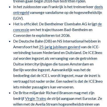
treinen gaan begin 2026 hun testritten rijden.
In het zuidoosten van Frankrijk is het treinverkeer
deels
ontregeld
vanwege vandalisme op de hogesnelheidslijn
(LGV).
Het is officiëel: De Bentheimer Eisenbahn AG krijgt
de
concessie
om het trajecttussen Bad-Bentheim en
Coevorden te exploiteren tot 2036.
De Deutsche Bahn (DB) en NS International hebben in
Amersfoort het
25-jarig jubileum gevierd
van de ICE-
verbinding tussen Nederland en Duitsland. De ICE3neo
zal worden ingezet als vervanging van de getrokken
Duitse intercityrijtuigen die tussen Amsterdam en
Berlijn wordne ingezet. Aanvankelijk was het de
bedoeling dat de ICE L wordt ingezet, maar de inzet is
vertraagd tot nader order. Een nadeel is dat de ICE3neo
iets minder passagiers kan vervoeren.
De Britse miljardair Richard Branson mag met zijn
bedrijf
Virgin Trains
de strijd aangaan met Eurostar. Ze
willen met de Avelia Stream hogesnelheidstreinen van