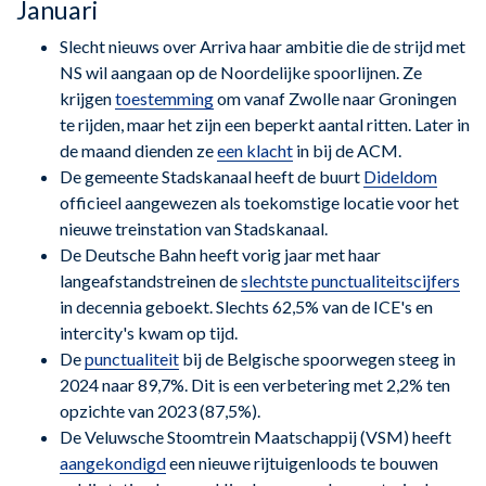
Januari
Slecht nieuws over Arriva haar ambitie die de strijd met
NS wil aangaan op de Noordelijke spoorlijnen. Ze
krijgen
toestemming
om vanaf Zwolle naar Groningen
te rijden, maar het zijn een beperkt aantal ritten. Later in
de maand dienden ze
een klacht
in bij de ACM.
De gemeente Stadskanaal heeft de buurt
Dideldom
officieel aangewezen als toekomstige locatie voor het
nieuwe treinstation van Stadskanaal.
De Deutsche Bahn heeft vorig jaar met haar
langeafstandstreinen de
slechtste punctualiteitscijfers
in decennia geboekt. Slechts 62,5% van de ICE's en
intercity's kwam op tijd.
De
punctualiteit
bij de Belgische spoorwegen steeg in
2024 naar 89,7%. Dit is een verbetering met 2,2% ten
opzichte van 2023 (87,5%).
De Veluwsche Stoomtrein Maatschappij (VSM) heeft
aangekondigd
een nieuwe rijtuigenloods te bouwen