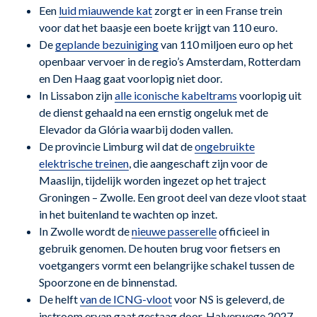
Een
luid miauwende kat
zorgt er in een Franse trein
voor dat het baasje een boete krijgt van 110 euro.
De
geplande bezuiniging
van 110 miljoen euro op het
openbaar vervoer in de regio’s Amsterdam, Rotterdam
en Den Haag gaat voorlopig niet door.
In Lissabon zijn
alle iconische kabeltrams
voorlopig uit
de dienst gehaald na een ernstig ongeluk met de
Elevador da Glória waarbij doden vallen.
De provincie Limburg wil dat de
ongebruikte
elektrische treinen
, die aangeschaft zijn voor de
Maaslijn, tijdelijk worden ingezet op het traject
Groningen – Zwolle. Een groot deel van deze vloot staat
in het buitenland te wachten op inzet.
In Zwolle wordt de
nieuwe passerelle
officieel in
gebruik genomen. De houten brug voor fietsers en
voetgangers vormt een belangrijke schakel tussen de
Spoorzone en de binnenstad.
De helft
van de ICNG-vloot
voor NS is geleverd, de
instroom ervan gaat gestaag door. Halverwege 2027