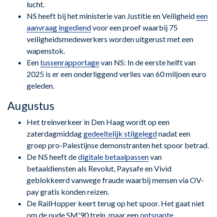
lucht.
NS heeft bij het ministerie van Justitie en Veiligheid
een
aanvraag ingediend
voor een proef waarbij 75
veiligheidsmedewerkers worden uitgerust met een
wapenstok.
Een
tussenrapportage
van NS: In de eerste helft van
2025 is er een onderliggend verlies van 60 miljoen euro
geleden.
Augustus
Het treinverkeer in Den Haag wordt op een
zaterdagmiddag
gedeeltelijk stilgelegd
nadat een
groep pro-Palestijnse demonstranten het spoor betrad.
De NS heeft de
digitale betaalpassen
van
betaaldiensten als Revolut, Paysafe en Vivid
geblokkeerd vanwege fraude waarbij mensen via OV-
pay gratis konden reizen.
De RailHopper keert terug op het spoor. Het gaat niet
om de oude SM'90 trein, maar een
ontsnapte