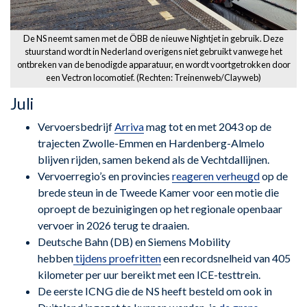
De NS neemt samen met de ÖBB de nieuwe Nightjet in gebruik. Deze
stuurstand wordt in Nederland overigens niet gebruikt vanwege het
ontbreken van de benodigde apparatuur, en wordt voortgetrokken door
een Vectron locomotief. (Rechten: Treinenweb/Clayweb)
Juli
Vervoersbedrijf
Arriva
mag tot en met 2043 op de
trajecten Zwolle-Emmen en Hardenberg-Almelo
blijven rijden, samen bekend als de Vechtdallijnen.
Vervoerregio’s en provincies
reageren verheugd
op de
brede steun in de Tweede Kamer voor een motie die
oproept de bezuinigingen op het regionale openbaar
vervoer in 2026 terug te draaien.
Deutsche Bahn (DB) en Siemens Mobility
hebben
tijdens proefritten
een recordsnelheid van 405
kilometer per uur bereikt met een ICE-testtrein.
De eerste ICNG die de NS heeft besteld om ook in