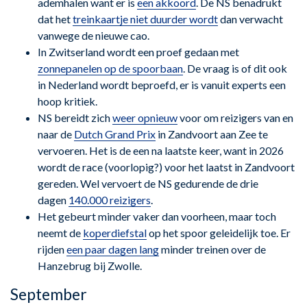
ademhalen want er is
een akkoord
. De NS benadrukt
dat het
treinkaartje niet duurder wordt
dan verwacht
vanwege de nieuwe cao.
In Zwitserland wordt een proef gedaan met
zonnepanelen op de spoorbaan
. De vraag is of dit ook
in Nederland wordt beproefd, er is vanuit experts een
hoop kritiek.
NS bereidt zich
weer opnieuw
voor om reizigers van en
naar de
Dutch Grand Prix
in Zandvoort aan Zee te
vervoeren. Het is de een na laatste keer, want in 2026
wordt de race (voorlopig?) voor het laatst in Zandvoort
gereden. Wel vervoert de NS gedurende de drie
dagen
140.000 reizigers
.
Het gebeurt minder vaker dan voorheen, maar toch
neemt de
koperdiefstal
op het spoor geleidelijk toe. Er
rijden
een paar dagen lang
minder treinen over de
Hanzebrug bij Zwolle.
September