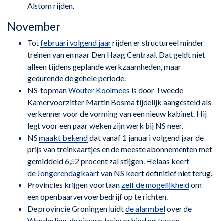
Alstom rijden.
November
Tot
februari volgend jaar
rijden er structureel minder
treinen van en naar Den Haag Centraal. Dat geldt niet
alleen tijdens geplande werkzaamheden, maar
gedurende de gehele periode.
NS-topman
Wouter Koolmee
s is door Tweede
Kamervoorzitter Martin Bosma tijdelijk aangesteld als
verkenner voor de vorming van een nieuw kabinet. Hij
legt voor een paar weken zijn werk bij NS neer.
NS
maakt bekend
dat vanaf 1 januari volgend jaar de
prijs van treinkaartjes en de meeste abonnementen met
gemiddeld 6,52 procent zal stijgen. Helaas keert
de
Jongerendagkaart
van NS keert definitief niet terug.
Provincies krijgen voortaan
zelf de mogelijkheid
om
een openbaarvervoerbedrijf op te richten.
De provincie Groningen luidt
de alarmbel
over de
Wunderline, de nieuwe treinverbinding tussen