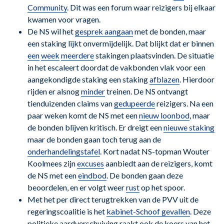
Community
. Dit was een forum waar reizigers bij elkaar
kwamen voor vragen.
De NS wil het
gesprek aangaan
met de bonden, maar
een staking lijkt onvermijdelijk. Dat blijkt dat er binnen
een
week
meerdere
stakingen plaatsvinden. De situatie
in het escaleert doordat de vakbonden vlak voor een
aangekondigde staking een staking
afblazen
. Hierdoor
rijden er alsnog
minder
treinen. De NS ontvangt
tienduizenden claims van
gedupeerde
reizigers. Na een
paar weken komt de NS met een
nieuw loonbod
, maar
de bonden blijven kritisch. Er dreigt een
nieuwe staking
maar de bonden gaan toch terug aan de
onderhandelingstafel
. Kort nadat NS-topman Wouter
Koolmees zijn
excuses
aanbiedt aan de reizigers, komt
de NS met een
eindbod
. De bonden gaan deze
beoordelen, en er volgt weer
rust
op het spoor.
Met het per direct terugtrekken van de PVV uit de
regeringscoalitie is het
kabinet-Schoof gevallen
. Deze
politieke aardverschuiving raakt ook de koers van het