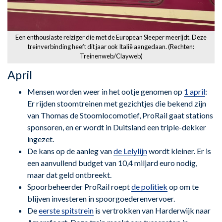
Een enthousiaste reiziger die met de European Sleeper meerijdt. Deze
treinverbinding heeft dit jaar ook Italië aangedaan. (Rechten:
Treinenweb/Clayweb)
April
Mensen worden weer in het ootje genomen op
1 april
:
Er rijden stoomtreinen met gezichtjes die bekend zijn
van Thomas de Stoomlocomotief, ProRail gaat stations
sponsoren, en er wordt in Duitsland een triple-dekker
ingezet.
De kans op de aanleg van
de Lelylijn
wordt kleiner. Er is
een aanvullend budget van 10,4 miljard euro nodig,
maar dat geld ontbreekt.
Spoorbeheerder ProRail roept
de politiek
op om te
blijven investeren in spoorgoederenvervoer.
De
eerste spitstrein
is vertrokken van Harderwijk naar