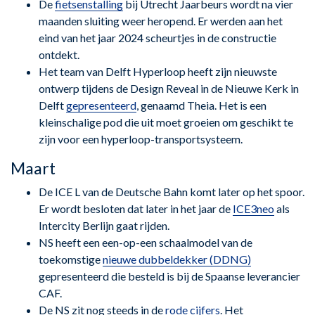
De
fietsenstalling
bij Utrecht Jaarbeurs wordt na vier
maanden sluiting weer heropend. Er werden aan het
eind van het jaar 2024 scheurtjes in de constructie
ontdekt.
Het team van Delft Hyperloop heeft zijn nieuwste
ontwerp tijdens de Design Reveal in de Nieuwe Kerk in
Delft
gepresenteerd
, genaamd Theia. Het is een
kleinschalige pod die uit moet groeien om geschikt te
zijn voor een hyperloop-transportsysteem.
Maart
De ICE L van de Deutsche Bahn komt later op het spoor.
Er wordt besloten dat later in het jaar de
ICE3neo
als
Intercity Berlijn gaat rijden.
NS heeft een een-op-een schaalmodel van de
toekomstige
nieuwe dubbeldekker (DDNG)
gepresenteerd die besteld is bij de Spaanse leverancier
CAF.
De NS zit nog steeds in de
rode cijfers
. Het