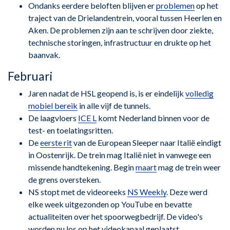
Ondanks eerdere beloften blijven er
problemen
op het
traject van de Drielandentrein, vooral tussen Heerlen en
Aken. De problemen zijn aan te schrijven door ziekte,
technische storingen, infrastructuur en drukte op het
baanvak.
Februari
Jaren nadat de HSL geopend is, is er eindelijk
volledig
mobiel bereik
in alle vijf de tunnels.
De laagvloers
ICE L
komt Nederland binnen voor de
test- en toelatingsritten.
De
eerste rit
van de European Sleeper naar Italië eindigt
in Oostenrijk. De trein mag Italië niet in vanwege een
missende handtekening. Begin
maart
mag de trein weer
de grens oversteken.
NS stopt met de videoreeks
NS Weekly
. Deze werd
elke week uitgezonden op YouTube en bevatte
actualiteiten over het spoorwegbedrijf. De video's
worden nu los op het videokanaal geplaatst.