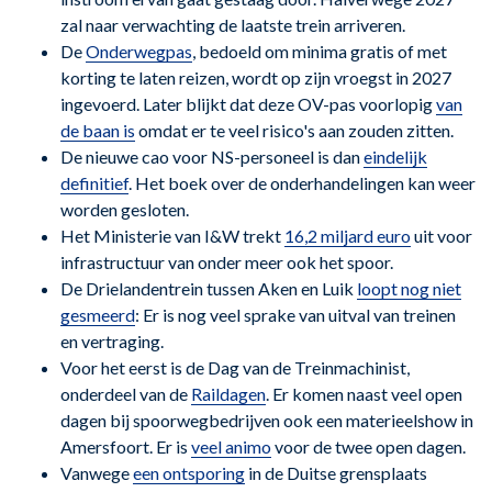
zal naar verwachting de laatste trein arriveren.
De
Onderwegpas
, bedoeld om minima gratis of met
korting te laten reizen, wordt op zijn vroegst in 2027
ingevoerd. Later blijkt dat deze OV-pas voorlopig
van
de baan is
omdat er te veel risico's aan zouden zitten.
De nieuwe cao voor NS-personeel is dan
eindelijk
definitief
. Het boek over de onderhandelingen kan weer
worden gesloten.
Het Ministerie van I&W trekt
16,2 miljard euro
uit voor
infrastructuur van onder meer ook het spoor.
De Drielandentrein tussen Aken en Luik
loopt nog niet
gesmeerd
: Er is nog veel sprake van uitval van treinen
en vertraging.
Voor het eerst is de Dag van de Treinmachinist,
onderdeel van de
Raildagen
. Er komen naast veel open
dagen bij spoorwegbedrijven ook een materieelshow in
Amersfoort. Er is
veel animo
voor de twee open dagen.
Vanwege
een ontsporing
in de Duitse grensplaats