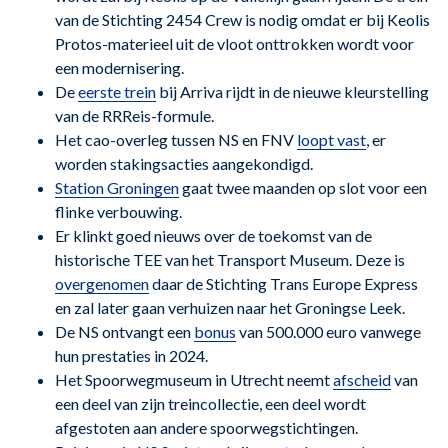
van de Stichting 2454 Crew is nodig omdat er bij Keolis
Protos-materieel uit de vloot onttrokken wordt voor
een modernisering.
De
eerste trein
bij Arriva rijdt in de nieuwe kleurstelling
van de RRReis-formule.
Het cao-overleg tussen NS en FNV
loopt vast
, er
worden stakingsacties aangekondigd.
Station Groningen
gaat twee maanden op slot voor een
flinke verbouwing.
Er klinkt goed nieuws over de toekomst van de
historische TEE van het Transport Museum. Deze is
overgenomen
daar de Stichting Trans Europe Express
en zal later gaan verhuizen naar het Groningse Leek.
De NS ontvangt een
bonus
van 500.000 euro vanwege
hun prestaties in 2024.
Het Spoorwegmuseum in Utrecht neemt
afscheid
van
een deel van zijn treincollectie, een deel wordt
afgestoten aan andere spoorwegstichtingen.