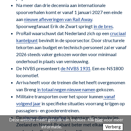
Na meer dan drie decennia aan internationale
spoorverhalen komt er vanaf 1 januari 2027 een einde
aan
nieuwe afleveringen van Rail Away
.
Spoorwegfanaat Erik de Zwart springt
in de bres
.
ProRail waarschuwt dat Nederland zich op een
cruciaal
kantelpunt
bevindt in de spoorsector. Door structurele
tekorten aan budget en technisch personeel zal er vanaf
2026 steeds vaker gekozen worden voor minimaal
onderhoud in plaats van vernieuwing.
De NVBS presenteert
de NVBS 1931
. Een ex-NS1800
locomotief.
Arriva heeft voor de treinen die het heeft overgenomen
van Breng
in totaal negen nieuwe namen
gekozen.
Militaire transporten over het spoor kunnen
vanaf
volgend jaar
in specifieke situaties voorrang krijgen op
passagiers- en goederentreinen.
De
nieuwe dienstregeling
is ingegaan. De provincies
Deze website maakt gebruik van 'cookies'. Klik
hier
voor meer
Zeeland en Noord-Brabant beter met elkaar worden
informatie.
Verberg