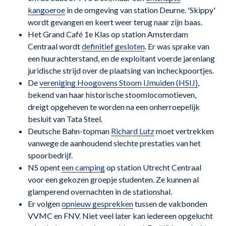
kangoeroe
in de omgeving van station Deurne. 'Skippy'
wordt gevangen en keert weer terug naar zijn baas.
Het Grand Café 1e Klas op station Amsterdam
Centraal wordt
definitief gesloten
. Er was sprake van
een huurachterstand, en de exploitant voerde jarenlang
juridische strijd over de plaatsing van incheckpoortjes.
De
vereniging Hoogovens Stoom IJmuiden (HSIJ)
,
bekend van haar historische stoomlocomotieven,
dreigt opgeheven te worden na een onherroepelijk
besluit van Tata Steel.
Deutsche Bahn-topman
Richard Lutz
moet vertrekken
vanwege de aanhoudend slechte prestaties van het
spoorbedrijf.
NS opent
een camping
op station Utrecht Centraal
voor een gekozen groepje studenten. Ze kunnen al
glamperend overnachten in de stationshal.
Er volgen
opnieuw gesprekken
tussen de vakbonden
VVMC en FNV. Niet veel later kan iedereen opgelucht