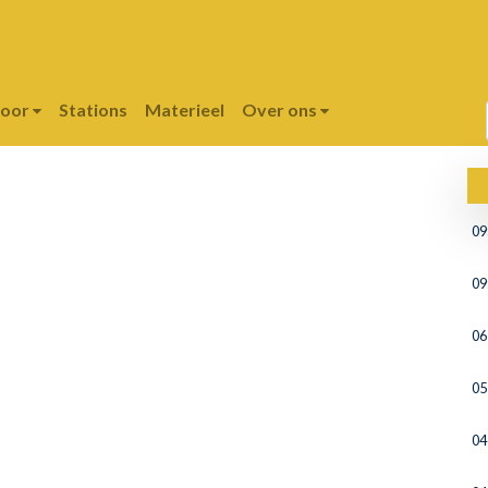
poor
Stations
Materieel
Over ons
09
09
06
05
04