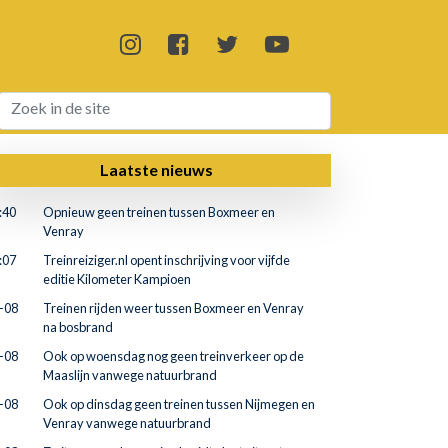
Laatste nieuws
:40
Opnieuw geen treinen tussen Boxmeer en
Venray
:07
Treinreiziger.nl opent inschrijving voor vijfde
editie Kilometer Kampioen
-08
Treinen rijden weer tussen Boxmeer en Venray
na bosbrand
-08
Ook op woensdag nog geen treinverkeer op de
Maaslijn vanwege natuurbrand
-08
Ook op dinsdag geen treinen tussen Nijmegen en
Venray vanwege natuurbrand