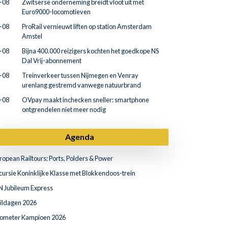
-08
Zwitserse onderneming breidt vloot uit met
Euro9000-locomotieven
-08
ProRail vernieuwt liften op station Amsterdam
Amstel
-08
Bijna 400.000 reizigers kochten het goedkope NS
Dal Vrij-abonnement
-08
Treinverkeer tussen Nijmegen en Venray
urenlang gestremd vanwege natuurbrand
-08
OVpay maakt inchecken sneller: smartphone
ontgrendelen niet meer nodig
Agenda
ropean Railtours: Ports, Polders & Power
cursie Koninklijke Klasse met Blokkendoos-trein
N Jubileum Express
ildagen 2026
lometer Kampioen 2026