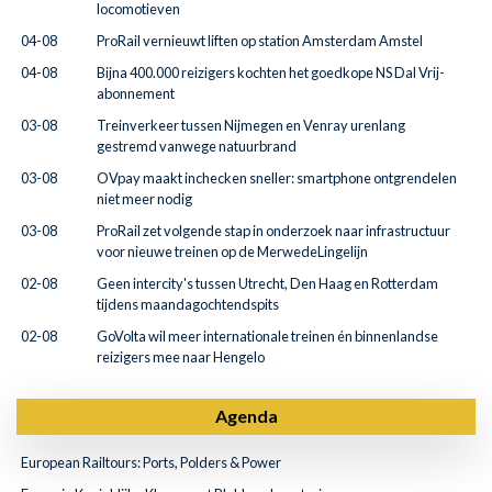
locomotieven
04-08
ProRail vernieuwt liften op station Amsterdam Amstel
04-08
Bijna 400.000 reizigers kochten het goedkope NS Dal Vrij-
abonnement
03-08
Treinverkeer tussen Nijmegen en Venray urenlang
gestremd vanwege natuurbrand
03-08
OVpay maakt inchecken sneller: smartphone ontgrendelen
niet meer nodig
03-08
ProRail zet volgende stap in onderzoek naar infrastructuur
voor nieuwe treinen op de MerwedeLingelijn
02-08
Geen intercity's tussen Utrecht, Den Haag en Rotterdam
tijdens maandagochtendspits
02-08
GoVolta wil meer internationale treinen én binnenlandse
reizigers mee naar Hengelo
Agenda
European Railtours: Ports, Polders & Power