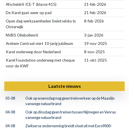
Afscheidrit ICE-T (klasse 415)
21-feb-2026
De Karel gaat weer op pad
21-feb-2026
Open dag werkzaamheden Swietselsky in
8-feb-2026
Oisterwijk
NVBS Oliebollenrit
3-jan-2026
Arnhem Centraal viert 10-jarig jubileum
19-nov-2025
Karel onderweg door Nederland
8-nov-2025
Karel Foundation onderweg met cheque
11-okt-2025
voor de KWF
Laatste nieuws
05-08
Ook op woensdag nog geen treinverkeer op de Maaslijn
vanwege natuurbrand
04-08
Ook op dinsdag geen treinen tussen Nijmegen en Venray
vanwege natuurbrand
04-08
Zwitserse onderneming breidt vloot uit met Euro9000-