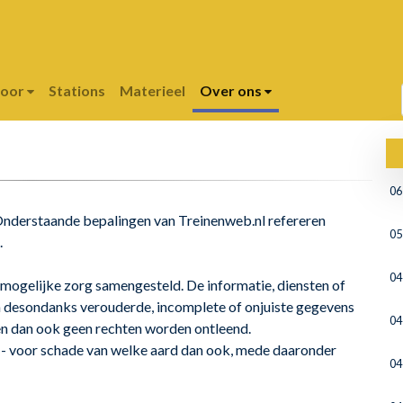
poor
Stations
Materieel
Over ons
06
 Onderstaande bepalingen van Treinenweb.nl refereren
05
.
04
mogelijke zorg samengesteld. De informatie, diensten of
n desondanks verouderde, incomplete of onjuiste gegevens
04
en dan ook geen rechten worden ontleend.
 - voor schade van welke aard dan ook, mede daaronder
04