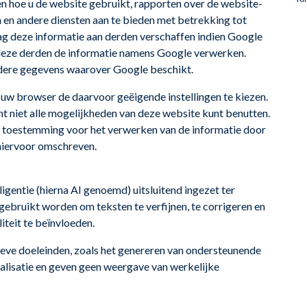
n hoe u de website gebruikt, rapporten over de website-
en en andere diensten aan te bieden met betrekking tot
ag deze informatie aan derden verschaffen indien Google
r deze derden de informatie namens Google verwerken.
dere gegevens waarover Google beschikt.
 uw browser de daarvoor geëigende instellingen te kiezen.
icht niet alle mogelijkheden van deze website kunt benutten.
 toestemming voor het verwerken van de informatie door
 hiervoor omschreven.
gentie (hierna AI genoemd) uitsluitend ingezet ter
 gebruikt worden om teksten te verfijnen, te corrigeren en
iteit te beïnvloeden.
ieve doeleinden, zoals het genereren van ondersteunende
ualisatie en geven geen weergave van werkelijke