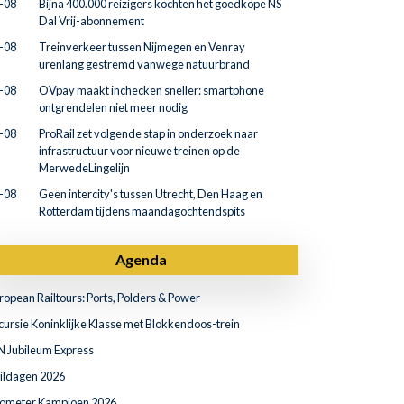
-08
Bijna 400.000 reizigers kochten het goedkope NS
Dal Vrij-abonnement
-08
Treinverkeer tussen Nijmegen en Venray
urenlang gestremd vanwege natuurbrand
-08
OVpay maakt inchecken sneller: smartphone
ontgrendelen niet meer nodig
-08
ProRail zet volgende stap in onderzoek naar
infrastructuur voor nieuwe treinen op de
MerwedeLingelijn
-08
Geen intercity's tussen Utrecht, Den Haag en
Rotterdam tijdens maandagochtendspits
Agenda
ropean Railtours: Ports, Polders & Power
cursie Koninklijke Klasse met Blokkendoos-trein
N Jubileum Express
ildagen 2026
lometer Kampioen 2026