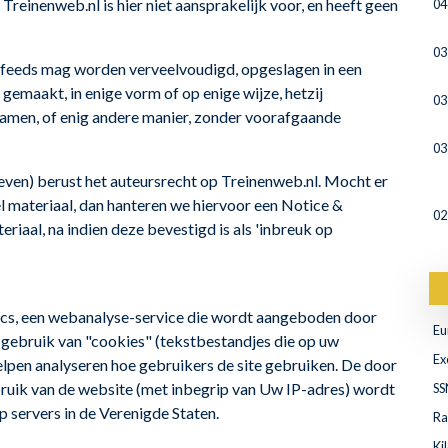
Treinenweb.nl is hier niet aansprakelijk voor, en heeft geen
04
03
S-feeds mag worden verveelvoudigd, opgeslagen in een
maakt, in enige vorm of op enige wijze, hetzij
03
namen, of enig andere manier, zonder voorafgaande
03
geven) berust het auteursrecht op Treinenweb.nl. Mocht er
l materiaal, dan hanteren we hiervoor een Notice &
02
riaal, na indien deze bevestigd is als 'inbreuk op
cs, een webanalyse-service die wordt aangeboden door
Eu
 gebruik van "cookies" (tekstbestandjes die op uw
Ex
lpen analyseren hoe gebruikers de site gebruiken. De door
ruik van de website (met inbegrip van Uw IP-adres) wordt
SS
 servers in de Verenigde Staten.
Ra
Ki