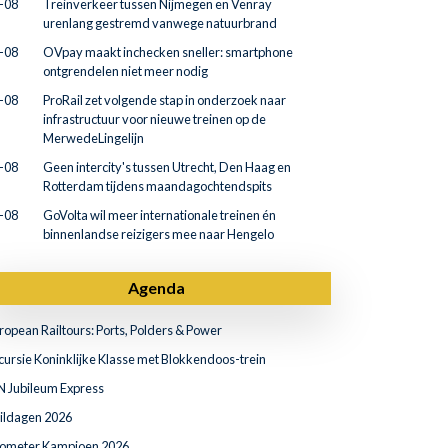
-08
Treinverkeer tussen Nijmegen en Venray
urenlang gestremd vanwege natuurbrand
-08
OVpay maakt inchecken sneller: smartphone
ontgrendelen niet meer nodig
-08
ProRail zet volgende stap in onderzoek naar
infrastructuur voor nieuwe treinen op de
MerwedeLingelijn
-08
Geen intercity's tussen Utrecht, Den Haag en
Rotterdam tijdens maandagochtendspits
-08
GoVolta wil meer internationale treinen én
binnenlandse reizigers mee naar Hengelo
Agenda
ropean Railtours: Ports, Polders & Power
cursie Koninklijke Klasse met Blokkendoos-trein
N Jubileum Express
ildagen 2026
lometer Kampioen 2026