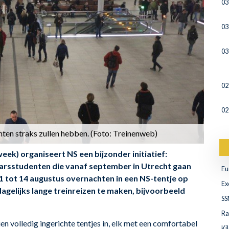
03
03
03
02
02
nten straks zullen hebben. (Foto: Treinenweb)
ek) organiseert NS een bijzonder initiatief:
aarsstudenten die vanaf september in Utrecht gaan
Eu
 tot 14 augustus overnachten in een NS-tentje op
Ex
dagelijks lange treinreizen te maken, bijvoorbeeld
SS
Ra
en volledig ingerichte tentjes in, elk met een comfortabel
Ki