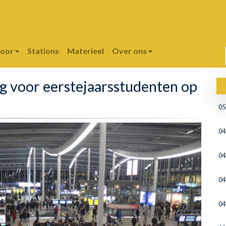
poor
Stations
Materieel
Over ons
ng voor eerstejaarsstudenten op
05
04
04
04
04