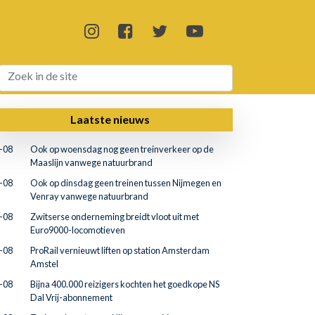
Laatste nieuws
-08
Ook op woensdag nog geen treinverkeer op de
Maaslijn vanwege natuurbrand
-08
Ook op dinsdag geen treinen tussen Nijmegen en
Venray vanwege natuurbrand
-08
Zwitserse onderneming breidt vloot uit met
Euro9000-locomotieven
-08
ProRail vernieuwt liften op station Amsterdam
Amstel
-08
Bijna 400.000 reizigers kochten het goedkope NS
Dal Vrij-abonnement