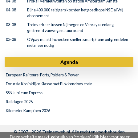
04-08
ProRail vernieuwt liften op station Amsterdam Amstel
04-08
Bijna 400.000 reizigers kochten het goedkope NS Dal Vrij-
abonnement
03-08
Treinverkeer tussen Nijmegen en Venray urenlang
gestremd vanwege natuurbrand
03-08
OVpay maakt inchecken sneller: smartphone ontgrendelen
niet meer nodig
Agenda
European Railtours: Ports, Polders & Power
Excursie Koninklijke Klasse met Blokkendoos-trein
SSN Jubileum Express
Raildagen 2026
Kilometer Kampioen 2026
© 2007 - 2026
Treinenweb.nl
. Alle rechten voorbehouden
Deze website maakt gebruik van 'cookies'. Klik
hier
voor meer