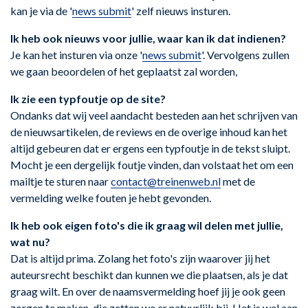
kan je via de '
news submit
' zelf nieuws insturen.
Ik heb ook nieuws voor jullie, waar kan ik dat indienen?
Je kan het insturen via onze '
news submit
'. Vervolgens zullen
we gaan beoordelen of het geplaatst zal worden,
Ik zie een typfoutje op de site?
Ondanks dat wij veel aandacht besteden aan het schrijven van
de nieuwsartikelen, de reviews en de overige inhoud kan het
altijd gebeuren dat er ergens een typfoutje in de tekst sluipt.
Mocht je een dergelijk foutje vinden, dan volstaat het om een
mailtje te sturen naar
contact@treinenweb.nl
met de
vermelding welke fouten je hebt gevonden.
Ik heb ook eigen foto's die ik graag wil delen met jullie,
wat nu?
Dat is altijd prima. Zolang het foto's zijn waarover jij het
auteursrecht beschikt dan kunnen we die plaatsen, als je dat
graag wilt. En over de naamsvermelding hoef jij je ook geen
zorgen te maken, die zetten we er natuurlijk bij. Het is wel aan