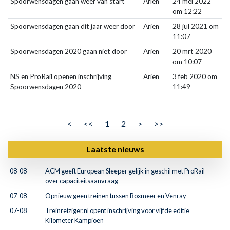
Spoorwensdagen gaan weer van start
Ariën
24 mei 2022
om 12:22
Spoorwensdagen gaan dit jaar weer door
Ariën
28 jul 2021 om
11:07
Spoorwensdagen 2020 gaan niet door
Ariën
20 mrt 2020
om 10:07
NS en ProRail openen inschrijving
Ariën
3 feb 2020 om
Spoorwensdagen 2020
11:49
<
<<
1
2
>
>>
Laatste nieuws
08-08
ACM geeft European Sleeper gelijk in geschil met ProRail
over capaciteitsaanvraag
07-08
Opnieuw geen treinen tussen Boxmeer en Venray
07-08
Treinreiziger.nl opent inschrijving voor vijfde editie
Kilometer Kampioen