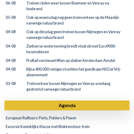
06-08
Treinen rijden weer tussen Boxmeer en Venray na
bosbrand
05-08
Ook op woensdag nog geen treinverkeer op de Maaslijn
vanwege natuurbrand
04-08
Ook op dinsdag geen treinen tussen Nijmegen en Venray
vanwege natuurbrand
04-08
Zwitserse onderneming breidt vloot uit met Euro9000-
locomotieven
04-08
ProRail vernieuwt liften op station Amsterdam Amstel
04-08
Bijna 400.000 reizigers kochten het goedkope NS Dal Vrij-
abonnement
03-08
Treinverkeer tussen Nijmegen en Venray urenlang
gestremd vanwege natuurbrand
Agenda
European Railtours: Ports, Polders & Power
Excursie Koninklijke Klasse met Blokkendoos-trein