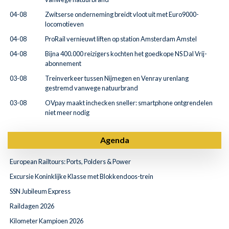
04-08
Zwitserse onderneming breidt vloot uit met Euro9000-
locomotieven
04-08
ProRail vernieuwt liften op station Amsterdam Amstel
04-08
Bijna 400.000 reizigers kochten het goedkope NS Dal Vrij-
abonnement
03-08
Treinverkeer tussen Nijmegen en Venray urenlang
gestremd vanwege natuurbrand
03-08
OVpay maakt inchecken sneller: smartphone ontgrendelen
niet meer nodig
Agenda
European Railtours: Ports, Polders & Power
Excursie Koninklijke Klasse met Blokkendoos-trein
SSN Jubileum Express
Raildagen 2026
Kilometer Kampioen 2026