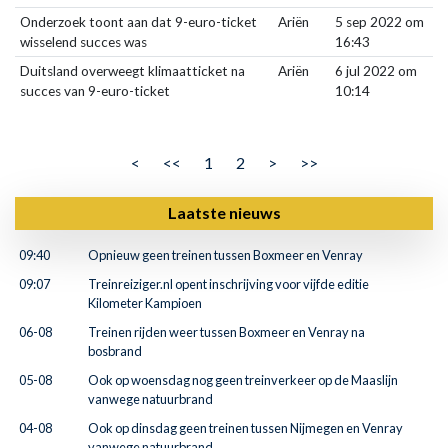
Onderzoek toont aan dat 9-euro-ticket
Ariën
5 sep 2022 om
wisselend succes was
16:43
Duitsland overweegt klimaatticket na
Ariën
6 jul 2022 om
succes van 9-euro-ticket
10:14
<
<<
1
2
>
>>
Laatste nieuws
09:40
Opnieuw geen treinen tussen Boxmeer en Venray
09:07
Treinreiziger.nl opent inschrijving voor vijfde editie
Kilometer Kampioen
06-08
Treinen rijden weer tussen Boxmeer en Venray na
bosbrand
05-08
Ook op woensdag nog geen treinverkeer op de Maaslijn
vanwege natuurbrand
04-08
Ook op dinsdag geen treinen tussen Nijmegen en Venray
vanwege natuurbrand