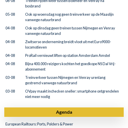
06-08
Treinen rijden weer tussen Boxmeer en Venray na
bosbrand
05-08
Ook op woensdag nog geen treinverkeer op de Maaslijn
vanwege natuurbrand
04-08
Ook op dinsdag geen treinen tussen Nijmegen en Venray
vanwege natuurbrand
04-08
Zwitserse onderneming breidt vloot uit met Euro9000-
locomotieven
04-08
ProRail vernieuwt liften op station Amsterdam Amstel
04-08
Bijna 400.000 reizigers kochten het goedkope NS Dal Vrij-
abonnement
03-08
Treinverkeer tussen Nijmegen en Venray urenlang
gestremd vanwege natuurbrand
03-08
OVpay maakt inchecken sneller: smartphone ontgrendelen
niet meer nodig
Agenda
European Railtours: Ports, Polders & Power