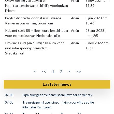
Ontwikkeling van Lelylijn en
Ariën
8 nov 2024 om
Nedersaksenlijn waarschijnlijk voorlopig in
11:39
ijskast
Lelylijn dichterbij door steun Tweede
Ariën
8 jun 2023 om
Kamer na gaswinning Groningen
13:46
Kabinet stelt 85 miljoen euro beschikbaar
Ariën
28 apr 2023
voor eerste fase van Nedersaksenlijn
om 12:51
Provincies vragen 63 miljoen euro voor
Ariën
8 nov 2022 om
realisatie spoorlijn Veendam -
13:38
Stadskanaal
<
<<
1
2
>
>>
Laatste nieuws
07-08
Opnieuw geen treinen tussen Boxmeer en Venray
07-08
Treinreiziger.nl opent inschrijving voor vijfde editie
Kilometer Kampioen