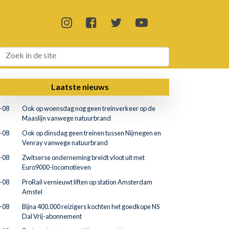
Laatste nieuws
-08
Ook op woensdag nog geen treinverkeer op de
Maaslijn vanwege natuurbrand
-08
Ook op dinsdag geen treinen tussen Nijmegen en
Venray vanwege natuurbrand
-08
Zwitserse onderneming breidt vloot uit met
Euro9000-locomotieven
-08
ProRail vernieuwt liften op station Amsterdam
Amstel
-08
Bijna 400.000 reizigers kochten het goedkope NS
Dal Vrij-abonnement