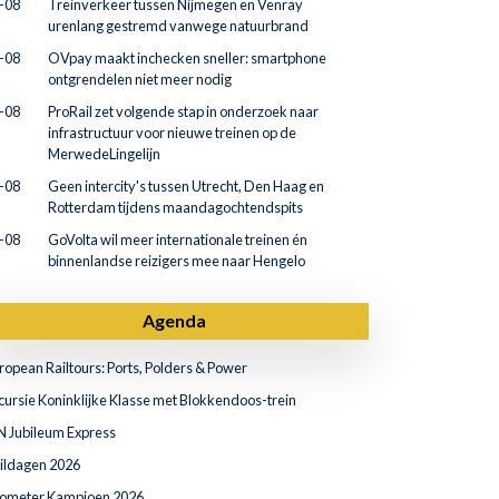
-08
Treinverkeer tussen Nijmegen en Venray
urenlang gestremd vanwege natuurbrand
-08
OVpay maakt inchecken sneller: smartphone
ontgrendelen niet meer nodig
-08
ProRail zet volgende stap in onderzoek naar
infrastructuur voor nieuwe treinen op de
MerwedeLingelijn
-08
Geen intercity's tussen Utrecht, Den Haag en
Rotterdam tijdens maandagochtendspits
-08
GoVolta wil meer internationale treinen én
binnenlandse reizigers mee naar Hengelo
Agenda
ropean Railtours: Ports, Polders & Power
cursie Koninklijke Klasse met Blokkendoos-trein
N Jubileum Express
ildagen 2026
lometer Kampioen 2026