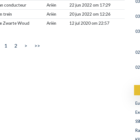
03
van conducteur
Ariën
22 jun 2022 om 17:29
n trein
Ariën
20 jun 2022 om 12:26
03
tse Zwarte Woud
Ariën
12 jul 2020 om 22:57
03
1
2
>
>>
02
02
Eu
Ex
SS
Ra
Ki