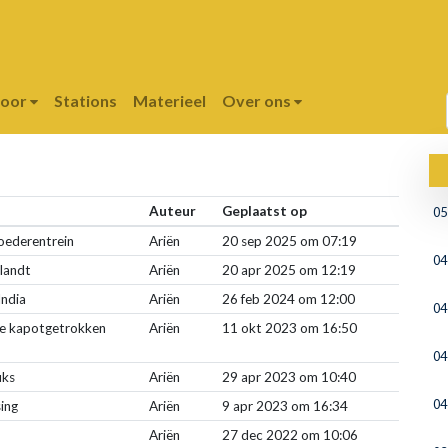
poor
Stations
Materieel
Over ons
Auteur
Geplaatst op
05
oederentrein
Ariën
20 sep 2025 om 07:19
04
landt
Ariën
20 apr 2025 om 12:19
India
Ariën
26 feb 2024 om 12:00
04
ge kapotgetrokken
Ariën
11 okt 2023 om 16:50
04
uks
Ariën
29 apr 2023 om 10:40
04
sing
Ariën
9 apr 2023 om 16:34
Ariën
27 dec 2022 om 10:06