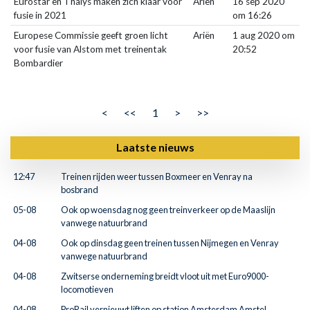
Eurostar en Thalys maken zich klaar voor
Ariën
16 sep 2020
fusie in 2021
om 16:26
Europese Commissie geeft groen licht
Ariën
1 aug 2020 om
voor fusie van Alstom met treinentak
20:52
Bombardier
<
<<
1
>
>>
Laatste nieuws
12:47
Treinen rijden weer tussen Boxmeer en Venray na
bosbrand
05-08
Ook op woensdag nog geen treinverkeer op de Maaslijn
vanwege natuurbrand
04-08
Ook op dinsdag geen treinen tussen Nijmegen en Venray
vanwege natuurbrand
04-08
Zwitserse onderneming breidt vloot uit met Euro9000-
locomotieven
04-08
ProRail vernieuwt liften op station Amsterdam Amstel