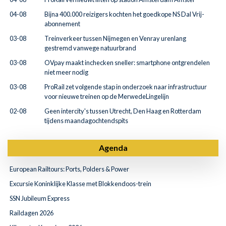
04-08
Bijna 400.000 reizigers kochten het goedkope NS Dal Vrij-
abonnement
03-08
Treinverkeer tussen Nijmegen en Venray urenlang
gestremd vanwege natuurbrand
03-08
OVpay maakt inchecken sneller: smartphone ontgrendelen
niet meer nodig
03-08
ProRail zet volgende stap in onderzoek naar infrastructuur
voor nieuwe treinen op de MerwedeLingelijn
02-08
Geen intercity's tussen Utrecht, Den Haag en Rotterdam
tijdens maandagochtendspits
Agenda
European Railtours: Ports, Polders & Power
Excursie Koninklijke Klasse met Blokkendoos-trein
SSN Jubileum Express
Raildagen 2026