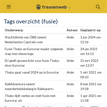
Tags overzicht (fusie)
Onderwerp
Auteur
Geplaatst op
Vrachtdivisie van ÖBB neemt
Ariën
1 jun 2024 om
Nederlandse Captrain over
12:16
Fusie Thalys en Eurostar maakt volgende
Ariën
24 jan 2023
stap met nieuw logo
om 16:12
EU geeft groene licht voor fusie Thalys
Ariën
31 mrt 2022
door Eurostar
om 12:37
Thalys gaat vanaf 2024 op in Eurostar
Ariën
5 okt 2021 om
09:33
RailAdventure neemt
Ariën
8 mei 2021 om
meerderheidsbelang in Railexperts
19:58
Thalys lijdt verlies en stelt fusie met
Ariën
1 apr 2021 om
Eurostar uit
11:58