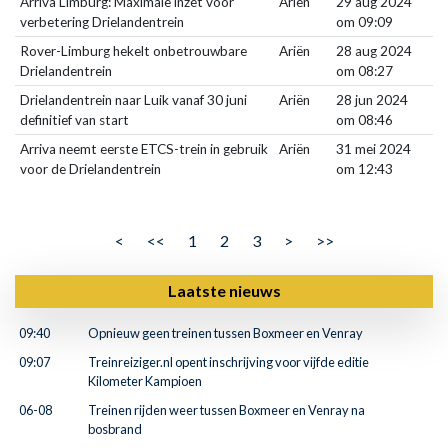
Arriva Limburg: Maximale inzet voor
Ariën
29 aug 2024
verbetering Drielandentrein
om 09:09
Rover-Limburg hekelt onbetrouwbare
Ariën
28 aug 2024
Drielandentrein
om 08:27
Drielandentrein naar Luik vanaf 30 juni
Ariën
28 jun 2024
definitief van start
om 08:46
Arriva neemt eerste ETCS-trein in gebruik
Ariën
31 mei 2024
voor de Drielandentrein
om 12:43
<
<<
1
2
3
>
>>
Laatste nieuws
09:40
Opnieuw geen treinen tussen Boxmeer en Venray
09:07
Treinreiziger.nl opent inschrijving voor vijfde editie
Kilometer Kampioen
06-08
Treinen rijden weer tussen Boxmeer en Venray na
bosbrand