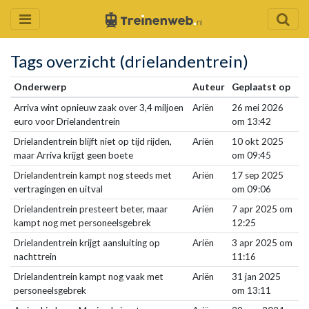
Tags overzicht (drielandentrein)
Onderwerp
Auteur
Geplaatst op
Arriva wint opnieuw zaak over 3,4 miljoen
Ariën
26 mei 2026
euro voor Drielandentrein
om 13:42
Drielandentrein blijft niet op tijd rijden,
Ariën
10 okt 2025
maar Arriva krijgt geen boete
om 09:45
Drielandentrein kampt nog steeds met
Ariën
17 sep 2025
vertragingen en uitval
om 09:06
Drielandentrein presteert beter, maar
Ariën
7 apr 2025 om
kampt nog met personeelsgebrek
12:25
Drielandentrein krijgt aansluiting op
Ariën
3 apr 2025 om
nachttrein
11:16
Drielandentrein kampt nog vaak met
Ariën
31 jan 2025
personeelsgebrek
om 13:11