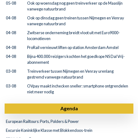
05-08
Ook op woensdag nog geen treinverkeer op de Maaslijn
vanwege natuurbrand
04-08
Ook op dinsdag geen treinen tussen Nijmegen en Venray
vanwege natuurbrand
04-08
Zwitserse onderneming breidt vloot uit met Euro9000-
locomotieven
04-08
ProRail vernieuwt liften op station Amsterdam Amstel
04-08
Bijna 400.000 reizigers kochten het goedkope NS Dal Vrij-
abonnement
03-08
Treinverkeer tussen Nijmegen en Venray urenlang
gestremd vanwege natuurbrand
03-08
OVpay maakt inchecken sneller: smartphone ontgrendelen
niet meer nodig
Agenda
European Railtours: Ports, Polders & Power
Excursie Koninklijke Klasse met Blokkendoos-trein