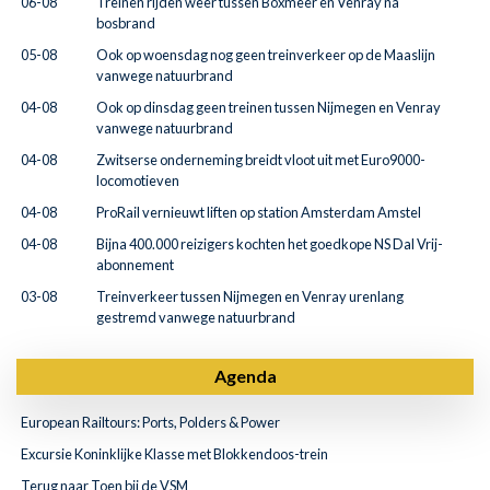
06-08
Treinen rijden weer tussen Boxmeer en Venray na
bosbrand
05-08
Ook op woensdag nog geen treinverkeer op de Maaslijn
vanwege natuurbrand
04-08
Ook op dinsdag geen treinen tussen Nijmegen en Venray
vanwege natuurbrand
04-08
Zwitserse onderneming breidt vloot uit met Euro9000-
locomotieven
04-08
ProRail vernieuwt liften op station Amsterdam Amstel
04-08
Bijna 400.000 reizigers kochten het goedkope NS Dal Vrij-
abonnement
03-08
Treinverkeer tussen Nijmegen en Venray urenlang
gestremd vanwege natuurbrand
Agenda
European Railtours: Ports, Polders & Power
Excursie Koninklijke Klasse met Blokkendoos-trein
Terug naar Toen bij de VSM