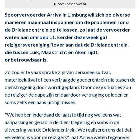
(Foto: Treinenweb)
Spoorvervoerder Arriva in Limburg wil zich op diverse
manieren maximaal inspannen om de problemen rond
de Drielandentrein op te lossen, zo laat de vervoerder
weten aan
omroep L1
. Eerder
deze week
gaf
reizigersvereniging Rover aan dat de Drielandentrein,
die tussen Luik, Maastricht en Aken rijdt,
onbetrouwbaar is.
Zo zou er te vaak sprake zijn van personeelsuitval,
materieeluitval of een vertraagde goederentrein die tussen de
dienstregeling door wordt gepland. Door deze situaties zou
de reiziger de dupe zijn en daardoor vertraging oplopen en
soms zelfs een aansluiting missen.
"We hebben inderdaad de laatste tijd nog wel eens wat
aanpassingen gehad in de dienstregeling en soms in de
uitvoering van de Drielandentrein. We realiseren ons dat dat
vervelend is voor de reizigers", laat Arriva weten tegenover