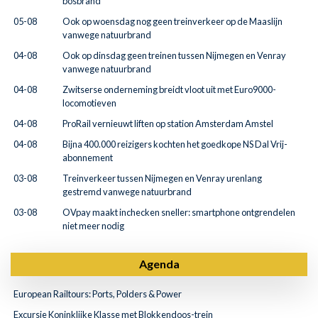
bosbrand
05-08
Ook op woensdag nog geen treinverkeer op de Maaslijn
vanwege natuurbrand
04-08
Ook op dinsdag geen treinen tussen Nijmegen en Venray
vanwege natuurbrand
04-08
Zwitserse onderneming breidt vloot uit met Euro9000-
locomotieven
04-08
ProRail vernieuwt liften op station Amsterdam Amstel
04-08
Bijna 400.000 reizigers kochten het goedkope NS Dal Vrij-
abonnement
03-08
Treinverkeer tussen Nijmegen en Venray urenlang
gestremd vanwege natuurbrand
03-08
OVpay maakt inchecken sneller: smartphone ontgrendelen
niet meer nodig
Agenda
European Railtours: Ports, Polders & Power
Excursie Koninklijke Klasse met Blokkendoos-trein