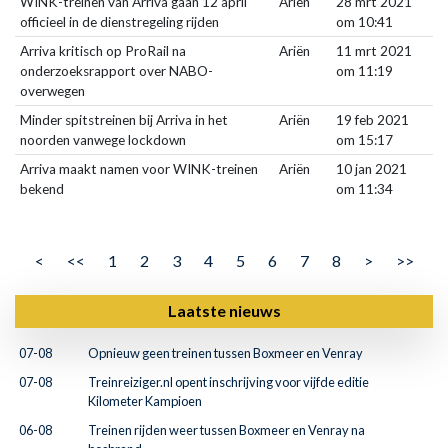
WINK-treinen van Arriva gaan 12 april
Ariën
28 mrt 2021
officieel in de dienstregeling rijden
om 10:41
Arriva kritisch op ProRail na
Ariën
11 mrt 2021
onderzoeksrapport over NABO-
om 11:19
overwegen
Minder spitstreinen bij Arriva in het
Ariën
19 feb 2021
noorden vanwege lockdown
om 15:17
Arriva maakt namen voor WINK-treinen
Ariën
10 jan 2021
bekend
om 11:34
<
<<
1
2
3
4
5
6
7
8
>
>>
Laatste nieuws
07-08
Opnieuw geen treinen tussen Boxmeer en Venray
07-08
Treinreiziger.nl opent inschrijving voor vijfde editie
Kilometer Kampioen
06-08
Treinen rijden weer tussen Boxmeer en Venray na