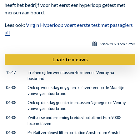
heeft het bedrijf voor het eerst een hyperloop getest met
mensen aan boord.
Lees ook:
Virgin Hyperloop voert eerste test met passagiers
uit
9 nov 2020 om 17:53
Laatste nieuws
12:47
Treinen rijden weer tussen Boxmeer en Venray na
bosbrand
05-08
Ook op woensdag nog geen treinverkeer op de Maaslijn
vanwege natuurbrand
04-08
Ook op dinsdag geen treinen tussen Nijmegen en Venray
vanwege natuurbrand
04-08
Zwitserse onderneming breidt vloot uit met Euro9000-
locomotieven
04-08
ProRail vernieuwt liften op station Amsterdam Amstel