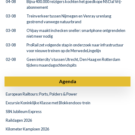
04-08
Bijna 400.000 reizigers kochten het goedkope NS Dal Vrij-
abonnement
03-08
Treinverkeer tussen Nijmegen en Venray urenlang
gestremd vanwege natuurbrand
03-08
OVpay maakt inchecken sneller: smartphone ontgrendelen
niet meer nodig
03-08
ProRail zet volgende stap in onderzoek naar infrastructuur
voor nieuwe treinen op de MerwedeLingelijn
02-08
Geen intercity's tussen Utrecht, Den Haag en Rotterdam
tijdens maandagochtendspits
Agenda
European Railtours: Ports, Polders & Power
Excursie Koninklijke Klasse met Blokkendoos-trein
SSN Jubileum Express
Raildagen 2026
Kilometer Kampioen 2026