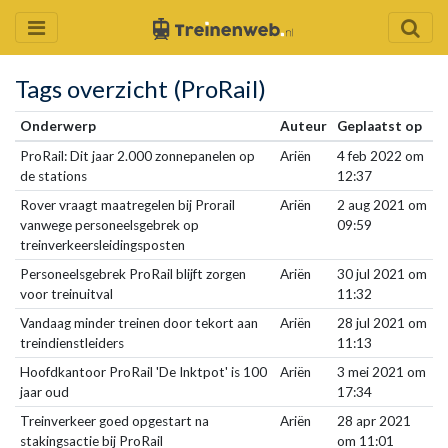
Tags overzicht (ProRail)
Onderwerp
Auteur
Geplaatst op
ProRail: Dit jaar 2.000 zonnepanelen op
Ariën
4 feb 2022 om
de stations
12:37
Rover vraagt maatregelen bij Prorail
Ariën
2 aug 2021 om
vanwege personeelsgebrek op
09:59
treinverkeersleidingsposten
Personeelsgebrek ProRail blijft zorgen
Ariën
30 jul 2021 om
voor treinuitval
11:32
Vandaag minder treinen door tekort aan
Ariën
28 jul 2021 om
treindienstleiders
11:13
Hoofdkantoor ProRail 'De Inktpot' is 100
Ariën
3 mei 2021 om
jaar oud
17:34
Treinverkeer goed opgestart na
Ariën
28 apr 2021
stakingsactie bij ProRail
om 11:01