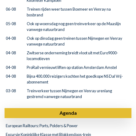
Kilometer Kampioen
06-08
Treinen rijden weer tussen Boxmeer en Venray na
bosbrand
05-08
Ook op woensdag nog geen treinverkeer op de Maaslijn
vanwege natuurbrand
04-08
Ook op dinsdag geen treinen tussen Nijmegen en Venray
vanwege natuurbrand
04-08
Zwitserse onderneming breidt vloot uit met Euro9000-
locomotieven
04-08
ProRail vernieuwt liften op station Amsterdam Amstel
04-08
Bijna 400.000 reizigers kochten het goedkope NS Dal Vrij-
abonnement
03-08
Treinverkeer tussen Nijmegen en Venray urenlang
gestremd vanwege natuurbrand
Agenda
European Railtours: Ports, Polders & Power
Excursie Koninklijke Klasse met Blokkendoos-trein