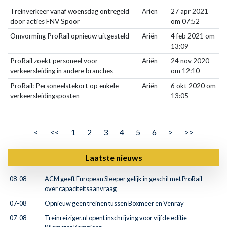
Treinverkeer vanaf woensdag ontregeld
Ariën
27 apr 2021
door acties FNV Spoor
om 07:52
Omvorming ProRail opnieuw uitgesteld
Ariën
4 feb 2021 om
13:09
ProRail zoekt personeel voor
Ariën
24 nov 2020
verkeersleiding in andere branches
om 12:10
ProRail: Personeelstekort op enkele
Ariën
6 okt 2020 om
verkeersleidingsposten
13:05
<
<<
1
2
3
4
5
6
>
>>
Laatste nieuws
08-08
ACM geeft European Sleeper gelijk in geschil met ProRail
over capaciteitsaanvraag
07-08
Opnieuw geen treinen tussen Boxmeer en Venray
07-08
Treinreiziger.nl opent inschrijving voor vijfde editie