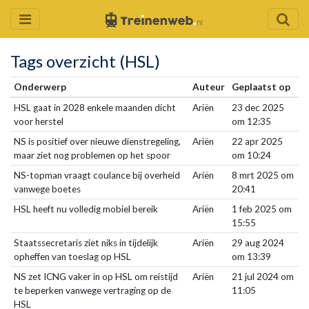
Tags overzicht (HSL)
Onderwerp
Auteur
Geplaatst op
HSL gaat in 2028 enkele maanden dicht
Ariën
23 dec 2025
voor herstel
om 12:35
NS is positief over nieuwe dienstregeling,
Ariën
22 apr 2025
maar ziet nog problemen op het spoor
om 10:24
NS-topman vraagt coulance bij overheid
Ariën
8 mrt 2025 om
vanwege boetes
20:41
HSL heeft nu volledig mobiel bereik
Ariën
1 feb 2025 om
15:55
Staatssecretaris ziet niks in tijdelijk
Ariën
29 aug 2024
opheffen van toeslag op HSL
om 13:39
NS zet ICNG vaker in op HSL om reistijd
Ariën
21 jul 2024 om
te beperken vanwege vertraging op de
11:05
HSL