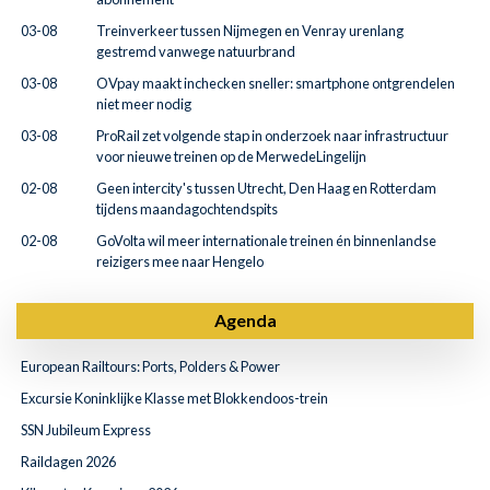
03-08
Treinverkeer tussen Nijmegen en Venray urenlang
gestremd vanwege natuurbrand
03-08
OVpay maakt inchecken sneller: smartphone ontgrendelen
niet meer nodig
03-08
ProRail zet volgende stap in onderzoek naar infrastructuur
voor nieuwe treinen op de MerwedeLingelijn
02-08
Geen intercity's tussen Utrecht, Den Haag en Rotterdam
tijdens maandagochtendspits
02-08
GoVolta wil meer internationale treinen én binnenlandse
reizigers mee naar Hengelo
Agenda
European Railtours: Ports, Polders & Power
Excursie Koninklijke Klasse met Blokkendoos-trein
SSN Jubileum Express
Raildagen 2026