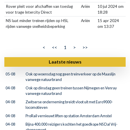
Rover pleit voor afschaffen van toeslag
Ariën
10 jul 2024 om
voor trage Intercity Direct
18:28
NS laat minder treinen rijden op HSL
Ariën
15 apr 2024
rijden vanwege snelheidsbeperking
om 13:37
<
<<
1
>
>>
Laatste nieuws
05-08
Ook op woensdag nog geen treinverkeer op de Maaslijn
vanwege natuurbrand
04-08
Ook op dinsdag geen treinen tussen Nijmegen en Venray
vanwege natuurbrand
04-08
Zwitserse onderneming breidt vloot uit met Euro9000-
locomotieven
04-08
ProRail vernieuwt liften op station Amsterdam Amstel
04-08
Bijna 400.000 reizigers kochten het goedkope NS Dal Vrij-
abonnement