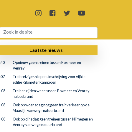
Laatste nieuws
:40
Opnieuw geen treinen tussen Boxmeer en
Venray
:07
Treinreiziger.nl opent inschrijving voor vijfde
editie Kilometer Kampioen
-08
Treinen rijden weer tussen Boxmeer en Venray
na bosbrand
-08
Ook op woensdag nog geen treinverkeer op de
Maaslijn vanwege natuurbrand
-08
Ook op dinsdag geen treinen tussen Nijmegen en
Venray vanwege natuurbrand