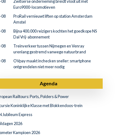
-08
Zwitserse onderneming breidt vloot uit met
Euro9000-locomotieven
-08
ProRail vernieuwt liften op station Amsterdam
Amstel
-08
Bijna 400.000 reizigers kochten het goedkope NS
Dal Vrij-abonnement
-08
Treinverkeer tussen Nijmegen en Venray
urenlang gestremd vanwege natuurbrand
-08
OVpay maakt inchecken sneller: smartphone
ontgrendelen niet meer nodig
Agenda
ropean Railtours: Ports, Polders & Power
cursie Koninklijke Klasse met Blokkendoos-trein
N Jubileum Express
ildagen 2026
lometer Kampioen 2026