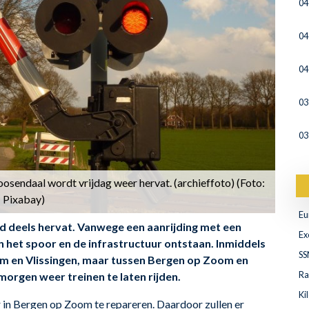
04
04
04
03
03
sendaal wordt vrijdag weer hervat. (archieffoto) (Foto:
Pixabay)
Eu
d deels hervat. Vanwege een aanrijding met een
Ex
an het spoor en de infrastructuur ontstaan. Inmiddels
SS
om en Vlissingen, maar tussen Bergen op Zoom en
Ra
orgen weer treinen te laten rijden.
Ki
 in Bergen op Zoom te repareren. Daardoor zullen er