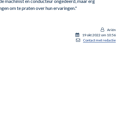
at de machinist en conducteur ongedeerd, maar erg
gen om te praten over hun ervaringen."
Ariën
19 okt 2022 om 10:56
Contact met redactie