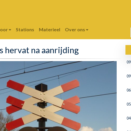
poor
Stations
Materieel
Over ons
s hervat na aanrijding
09
09
06
05
04