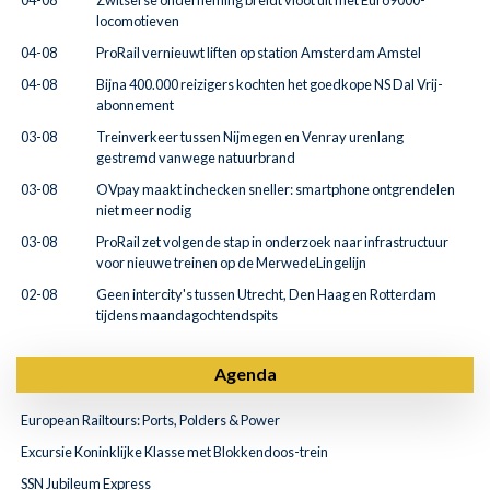
04-08
Zwitserse onderneming breidt vloot uit met Euro9000-
locomotieven
04-08
ProRail vernieuwt liften op station Amsterdam Amstel
04-08
Bijna 400.000 reizigers kochten het goedkope NS Dal Vrij-
abonnement
03-08
Treinverkeer tussen Nijmegen en Venray urenlang
gestremd vanwege natuurbrand
03-08
OVpay maakt inchecken sneller: smartphone ontgrendelen
niet meer nodig
03-08
ProRail zet volgende stap in onderzoek naar infrastructuur
voor nieuwe treinen op de MerwedeLingelijn
02-08
Geen intercity's tussen Utrecht, Den Haag en Rotterdam
tijdens maandagochtendspits
Agenda
European Railtours: Ports, Polders & Power
Excursie Koninklijke Klasse met Blokkendoos-trein
SSN Jubileum Express