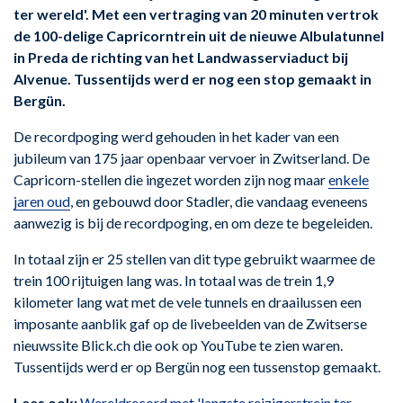
ter wereld'. Met een vertraging van 20 minuten vertrok
de 100-delige Capricorntrein uit de nieuwe Albulatunnel
in Preda de richting van het Landwasserviaduct bij
Alvenue. Tussentijds werd er nog een stop gemaakt in
Bergün.
De recordpoging werd gehouden in het kader van een
jubileum van 175 jaar openbaar vervoer in Zwitserland. De
Capricorn-stellen die ingezet worden zijn nog maar
enkele
jaren oud
, en gebouwd door Stadler, die vandaag eveneens
aanwezig is bij de recordpoging, en om deze te begeleiden.
In totaal zijn er 25 stellen van dit type gebruikt waarmee de
trein 100 rijtuigen lang was. In totaal was de trein 1,9
kilometer lang wat met de vele tunnels en draailussen een
imposante aanblik gaf op de livebeelden van de Zwitserse
nieuwssite Blick.ch die ook op YouTube te zien waren.
Tussentijds werd er op Bergün nog een tussenstop gemaakt.
Lees ook:
Wereldrecord met 'langste reizigerstrein ter