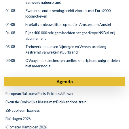
vanwege natuurbrand
04-08
Zwitserse onderneming breidt vloot uit met Euro9000-
locomotieven
04-08
ProRail vernieuwt liften op station Amsterdam Amstel
04-08
Bijna 400.000 reizigers kochten het goedkope NS Dal Vrij-
abonnement
03-08
Treinverkeer tussen Nijmegen en Venray urenlang
gestremd vanwege natuurbrand
03-08
OVpay maakt inchecken sneller: smartphone ontgrendelen
niet meer nodig
Agenda
European Railtours: Ports, Polders & Power
Excursie Koninklijke Klasse met Blokkendoos-trein
SSN Jubileum Express
Raildagen 2026
Kilometer Kampioen 2026