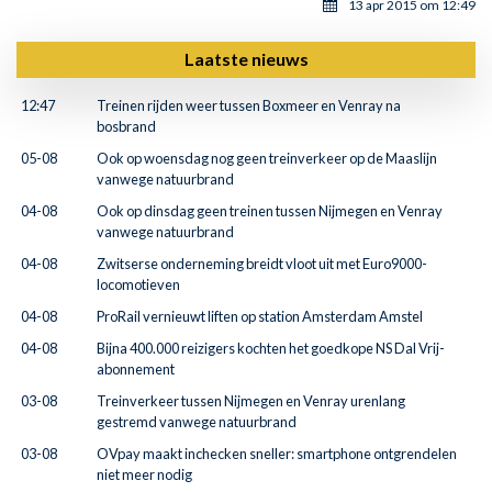
13 apr 2015 om 12:49
Laatste nieuws
12:47
Treinen rijden weer tussen Boxmeer en Venray na
bosbrand
05-08
Ook op woensdag nog geen treinverkeer op de Maaslijn
vanwege natuurbrand
04-08
Ook op dinsdag geen treinen tussen Nijmegen en Venray
vanwege natuurbrand
04-08
Zwitserse onderneming breidt vloot uit met Euro9000-
locomotieven
04-08
ProRail vernieuwt liften op station Amsterdam Amstel
04-08
Bijna 400.000 reizigers kochten het goedkope NS Dal Vrij-
abonnement
03-08
Treinverkeer tussen Nijmegen en Venray urenlang
gestremd vanwege natuurbrand
03-08
OVpay maakt inchecken sneller: smartphone ontgrendelen
niet meer nodig