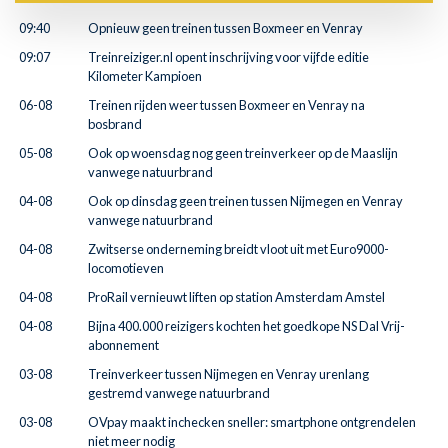
09:40
Opnieuw geen treinen tussen Boxmeer en Venray
09:07
Treinreiziger.nl opent inschrijving voor vijfde editie
Kilometer Kampioen
06-08
Treinen rijden weer tussen Boxmeer en Venray na
bosbrand
05-08
Ook op woensdag nog geen treinverkeer op de Maaslijn
vanwege natuurbrand
04-08
Ook op dinsdag geen treinen tussen Nijmegen en Venray
vanwege natuurbrand
04-08
Zwitserse onderneming breidt vloot uit met Euro9000-
locomotieven
04-08
ProRail vernieuwt liften op station Amsterdam Amstel
04-08
Bijna 400.000 reizigers kochten het goedkope NS Dal Vrij-
abonnement
03-08
Treinverkeer tussen Nijmegen en Venray urenlang
gestremd vanwege natuurbrand
03-08
OVpay maakt inchecken sneller: smartphone ontgrendelen
niet meer nodig