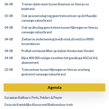
06-08
Treinen rijden weer tussen Boxmeer en Venray na
bosbrand
05-08
Ook op woensdag nog geen treinverkeer op de Maaslijn
vanwege natuurbrand
04-08
Ook op dinsdag geen treinen tussen Nijmegen en Venray
vanwege natuurbrand
04-08
Zwitserse onderneming breidt vloot uit met Euro9000-
locomotieven
04-08
ProRail vernieuwt liften op station Amsterdam Amstel
04-08
Bijna 400.000 reizigers kochten het goedkope NS Dal Vrij-
abonnement
03-08
Treinverkeer tussen Nijmegen en Venray urenlang
gestremd vanwege natuurbrand
Agenda
European Railtours: Ports, Polders & Power
Excursie Koninklijke Klasse met Blokkendoos-trein