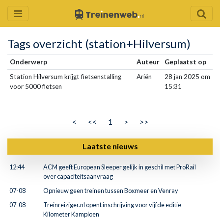
Tags overzicht (station+Hilversum)
Onderwerp
Auteur
Geplaatst op
Station Hilversum krijgt fietsenstalling
Ariën
28 jan 2025 om
voor 5000 fietsen
15:31
<
<<
1
>
>>
Laatste nieuws
12:44
ACM geeft European Sleeper gelijk in geschil met ProRail
over capaciteitsaanvraag
07-08
Opnieuw geen treinen tussen Boxmeer en Venray
07-08
Treinreiziger.nl opent inschrijving voor vijfde editie
Kilometer Kampioen