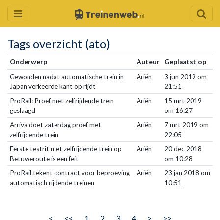
Tags overzicht (ato)
Onderwerp
Auteur
Geplaatst op
Gewonden nadat automatische trein in
Ariën
3 jun 2019 om
Japan verkeerde kant op rijdt
21:51
ProRail: Proef met zelfrijdende trein
Ariën
15 mrt 2019
geslaagd
om 16:27
Arriva doet zaterdag proef met
Ariën
7 mrt 2019 om
zelfrijdende trein
22:05
Eerste testrit met zelfrijdende trein op
Ariën
20 dec 2018
Betuweroute is een feit
om 10:28
ProRail tekent contract voor beproeving
Ariën
23 jan 2018 om
automatisch rijdende treinen
10:51
<
<<
1
2
3
4
>
>>