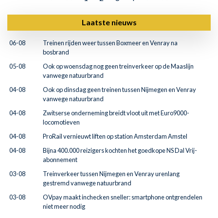
Laatste nieuws
06-08
Treinen rijden weer tussen Boxmeer en Venray na
bosbrand
05-08
Ook op woensdag nog geen treinverkeer op de Maaslijn
vanwege natuurbrand
04-08
Ook op dinsdag geen treinen tussen Nijmegen en Venray
vanwege natuurbrand
04-08
Zwitserse onderneming breidt vloot uit met Euro9000-
locomotieven
04-08
ProRail vernieuwt liften op station Amsterdam Amstel
04-08
Bijna 400.000 reizigers kochten het goedkope NS Dal Vrij-
abonnement
03-08
Treinverkeer tussen Nijmegen en Venray urenlang
gestremd vanwege natuurbrand
03-08
OVpay maakt inchecken sneller: smartphone ontgrendelen
niet meer nodig