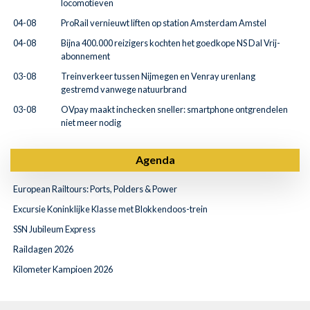
locomotieven
04-08
ProRail vernieuwt liften op station Amsterdam Amstel
04-08
Bijna 400.000 reizigers kochten het goedkope NS Dal Vrij-
abonnement
03-08
Treinverkeer tussen Nijmegen en Venray urenlang
gestremd vanwege natuurbrand
03-08
OVpay maakt inchecken sneller: smartphone ontgrendelen
niet meer nodig
Agenda
European Railtours: Ports, Polders & Power
Excursie Koninklijke Klasse met Blokkendoos-trein
SSN Jubileum Express
Raildagen 2026
Kilometer Kampioen 2026