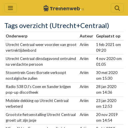
Tags overzicht (Utrecht+Centraal)
Onderwerp
Auteur
Geplaatst op
Utrecht Centraal weer voorzien van groot
Ariën
1 feb 2021 om
vertrektijdenbord
09:20
Utrecht Centraal dinsdagavond ontruimd
Ariën
4 nov 2020 om
na verdachte persoon
01:05
Stoomtrein Goes-Borsele verkoopt
Ariën
30 mei 2020
nostalgische zuilen
om 15:30
Radio 538 DJ's Coen en Sander krijgen
Ariën
28 jan 2020
pop-up discotheek
om 14:36
Mobiele dekking op Utrecht Centraal
Ariën
23 jan 2020
verbeterd
om 12:53
Grootste fietsenstalling Utrecht Centraal
Ariën
20 nov 2019
groeit uit zijn jasje
om 14:54