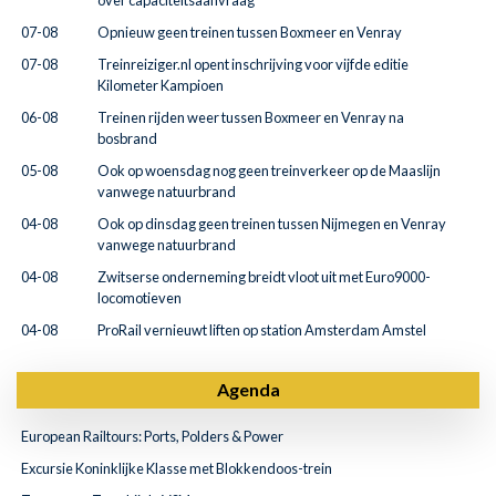
over capaciteitsaanvraag
07-08
Opnieuw geen treinen tussen Boxmeer en Venray
07-08
Treinreiziger.nl opent inschrijving voor vijfde editie
Kilometer Kampioen
06-08
Treinen rijden weer tussen Boxmeer en Venray na
bosbrand
05-08
Ook op woensdag nog geen treinverkeer op de Maaslijn
vanwege natuurbrand
04-08
Ook op dinsdag geen treinen tussen Nijmegen en Venray
vanwege natuurbrand
04-08
Zwitserse onderneming breidt vloot uit met Euro9000-
locomotieven
04-08
ProRail vernieuwt liften op station Amsterdam Amstel
Agenda
European Railtours: Ports, Polders & Power
Excursie Koninklijke Klasse met Blokkendoos-trein