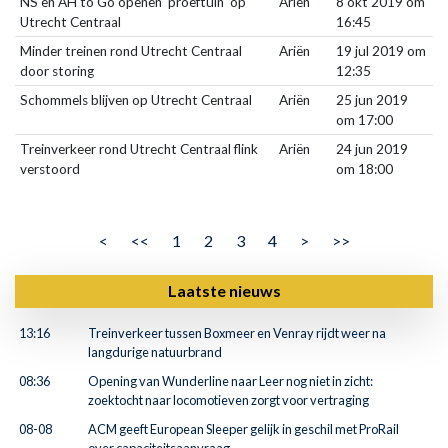
NS en AH to Go openen 'proeftuin' op
Ariën
8 okt 2019 om
Utrecht Centraal
16:45
Minder treinen rond Utrecht Centraal
Ariën
19 jul 2019 om
door storing
12:35
Schommels blijven op Utrecht Centraal
Ariën
25 jun 2019
om 17:00
Treinverkeer rond Utrecht Centraal flink
Ariën
24 jun 2019
verstoord
om 18:00
<
<<
1
2
3
4
>
>>
Laatste nieuws
13:16
Treinverkeer tussen Boxmeer en Venray rijdt weer na
langdurige natuurbrand
08:36
Opening van Wunderline naar Leer nog niet in zicht:
zoektocht naar locomotieven zorgt voor vertraging
08-08
ACM geeft European Sleeper gelijk in geschil met ProRail