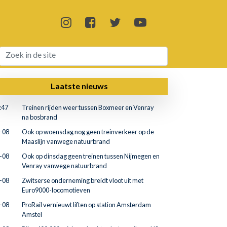
Laatste nieuws
:47
Treinen rijden weer tussen Boxmeer en Venray
na bosbrand
-08
Ook op woensdag nog geen treinverkeer op de
Maaslijn vanwege natuurbrand
-08
Ook op dinsdag geen treinen tussen Nijmegen en
Venray vanwege natuurbrand
-08
Zwitserse onderneming breidt vloot uit met
Euro9000-locomotieven
-08
ProRail vernieuwt liften op station Amsterdam
Amstel