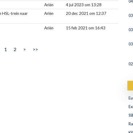
04
Ariën
4 jul 2023 om 13:28
e HSL-trein naar
Ariën
20 dec 2021 om 12:37
03
Ariën
15 feb 2021 om 16:43
03
03
1
2
>
>>
02
Eu
Ex
SS
Ra
Ki