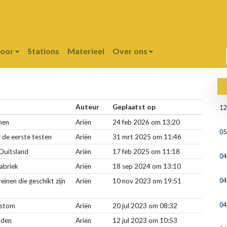
poor
Stations
Materieel
Over ons
Auteur
Geplaatst op
12
inen
Ariën
24 feb 2026 om 13:20
05
 de eerste testen
Ariën
31 mrt 2025 om 11:46
Duitsland
Ariën
17 feb 2025 om 11:18
04
fabriek
Ariën
18 sep 2024 om 13:10
04
einen die geschikt zijn
Ariën
10 nov 2023 om 19:51
04
Alstom
Ariën
20 jul 2023 om 08:32
lden
Ariën
12 jul 2023 om 10:53