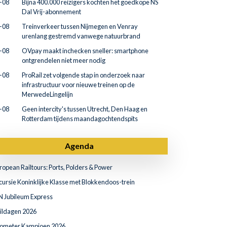
-08
Bijna 400.000 reizigers kochten het goedkope NS
Dal Vrij-abonnement
-08
Treinverkeer tussen Nijmegen en Venray
urenlang gestremd vanwege natuurbrand
-08
OVpay maakt inchecken sneller: smartphone
ontgrendelen niet meer nodig
-08
ProRail zet volgende stap in onderzoek naar
infrastructuur voor nieuwe treinen op de
MerwedeLingelijn
-08
Geen intercity's tussen Utrecht, Den Haag en
Rotterdam tijdens maandagochtendspits
Agenda
ropean Railtours: Ports, Polders & Power
cursie Koninklijke Klasse met Blokkendoos-trein
N Jubileum Express
ildagen 2026
lometer Kampioen 2026