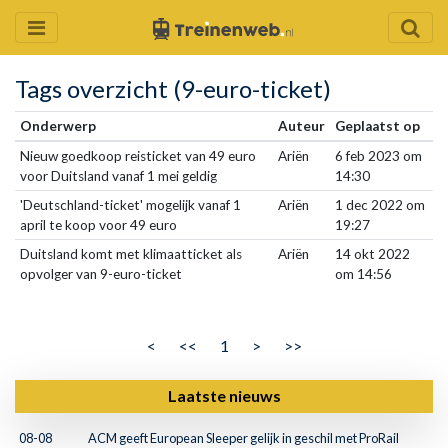
Tags overzicht (9-euro-ticket)
Onderwerp
Auteur
Geplaatst op
Nieuw goedkoop reisticket van 49 euro
Ariën
6 feb 2023 om
voor Duitsland vanaf 1 mei geldig
14:30
'Deutschland-ticket' mogelijk vanaf 1
Ariën
1 dec 2022 om
april te koop voor 49 euro
19:27
Duitsland komt met klimaatticket als
Ariën
14 okt 2022
opvolger van 9-euro-ticket
om 14:56
<
<<
1
>
>>
Laatste nieuws
08-08
ACM geeft European Sleeper gelijk in geschil met ProRail