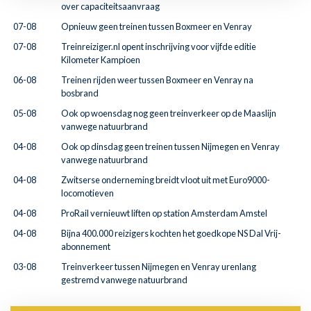
over capaciteitsaanvraag
07-08
Opnieuw geen treinen tussen Boxmeer en Venray
07-08
Treinreiziger.nl opent inschrijving voor vijfde editie
Kilometer Kampioen
06-08
Treinen rijden weer tussen Boxmeer en Venray na
bosbrand
05-08
Ook op woensdag nog geen treinverkeer op de Maaslijn
vanwege natuurbrand
04-08
Ook op dinsdag geen treinen tussen Nijmegen en Venray
vanwege natuurbrand
04-08
Zwitserse onderneming breidt vloot uit met Euro9000-
locomotieven
04-08
ProRail vernieuwt liften op station Amsterdam Amstel
04-08
Bijna 400.000 reizigers kochten het goedkope NS Dal Vrij-
abonnement
03-08
Treinverkeer tussen Nijmegen en Venray urenlang
gestremd vanwege natuurbrand