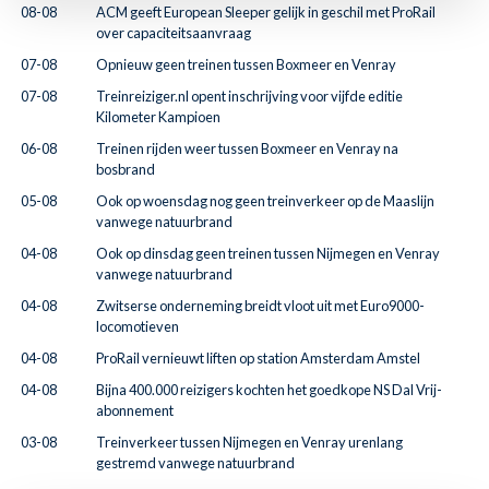
08-08
ACM geeft European Sleeper gelijk in geschil met ProRail
over capaciteitsaanvraag
07-08
Opnieuw geen treinen tussen Boxmeer en Venray
07-08
Treinreiziger.nl opent inschrijving voor vijfde editie
Kilometer Kampioen
06-08
Treinen rijden weer tussen Boxmeer en Venray na
bosbrand
05-08
Ook op woensdag nog geen treinverkeer op de Maaslijn
vanwege natuurbrand
04-08
Ook op dinsdag geen treinen tussen Nijmegen en Venray
vanwege natuurbrand
04-08
Zwitserse onderneming breidt vloot uit met Euro9000-
locomotieven
04-08
ProRail vernieuwt liften op station Amsterdam Amstel
04-08
Bijna 400.000 reizigers kochten het goedkope NS Dal Vrij-
abonnement
03-08
Treinverkeer tussen Nijmegen en Venray urenlang
gestremd vanwege natuurbrand