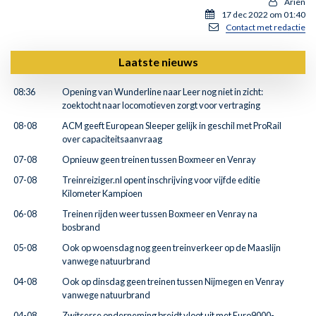
Ariën
17 dec 2022 om 01:40
Contact met redactie
Laatste nieuws
08:36
Opening van Wunderline naar Leer nog niet in zicht:
zoektocht naar locomotieven zorgt voor vertraging
08-08
ACM geeft European Sleeper gelijk in geschil met ProRail
over capaciteitsaanvraag
07-08
Opnieuw geen treinen tussen Boxmeer en Venray
07-08
Treinreiziger.nl opent inschrijving voor vijfde editie
Kilometer Kampioen
06-08
Treinen rijden weer tussen Boxmeer en Venray na
bosbrand
05-08
Ook op woensdag nog geen treinverkeer op de Maaslijn
vanwege natuurbrand
04-08
Ook op dinsdag geen treinen tussen Nijmegen en Venray
vanwege natuurbrand
04-08
Zwitserse onderneming breidt vloot uit met Euro9000-