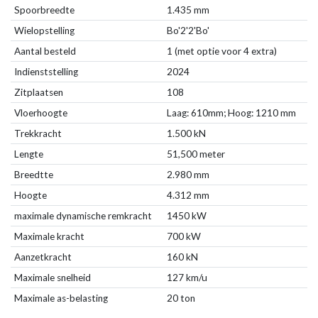
Spoorbreedte
1.435 mm
Wielopstelling
Bo'2'2'Bo'
Aantal besteld
1 (met optie voor 4 extra)
Indienststelling
2024
Zitplaatsen
108
Vloerhoogte
Laag: 610mm; Hoog: 1210 mm
Trekkracht
1.500 kN
Lengte
51,500 meter
Breedtte
2.980 mm
Hoogte
4.312 mm
maximale dynamische remkracht
1450 kW
Maximale kracht
700 kW
Aanzetkracht
160 kN
Maximale snelheid
127 km/u
Maximale as-belasting
20 ton