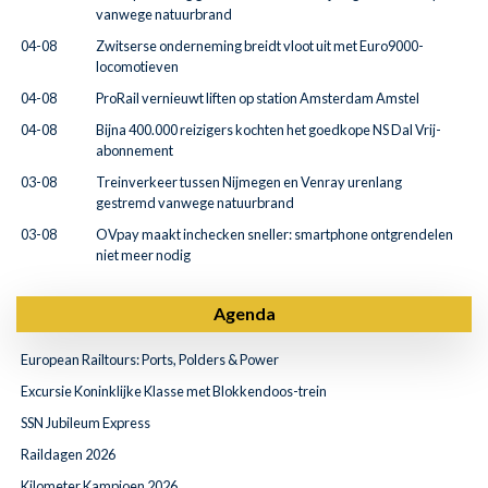
vanwege natuurbrand
04-08
Zwitserse onderneming breidt vloot uit met Euro9000-
locomotieven
04-08
ProRail vernieuwt liften op station Amsterdam Amstel
04-08
Bijna 400.000 reizigers kochten het goedkope NS Dal Vrij-
abonnement
03-08
Treinverkeer tussen Nijmegen en Venray urenlang
gestremd vanwege natuurbrand
03-08
OVpay maakt inchecken sneller: smartphone ontgrendelen
niet meer nodig
Agenda
European Railtours: Ports, Polders & Power
Excursie Koninklijke Klasse met Blokkendoos-trein
SSN Jubileum Express
Raildagen 2026
Kilometer Kampioen 2026