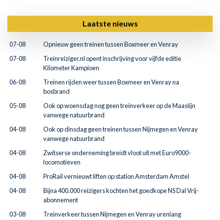
Laatste nieuws
07-08
Opnieuw geen treinen tussen Boxmeer en Venray
07-08
Treinreiziger.nl opent inschrijving voor vijfde editie
Kilometer Kampioen
06-08
Treinen rijden weer tussen Boxmeer en Venray na
bosbrand
05-08
Ook op woensdag nog geen treinverkeer op de Maaslijn
vanwege natuurbrand
04-08
Ook op dinsdag geen treinen tussen Nijmegen en Venray
vanwege natuurbrand
04-08
Zwitserse onderneming breidt vloot uit met Euro9000-
locomotieven
04-08
ProRail vernieuwt liften op station Amsterdam Amstel
04-08
Bijna 400.000 reizigers kochten het goedkope NS Dal Vrij-
abonnement
03-08
Treinverkeer tussen Nijmegen en Venray urenlang