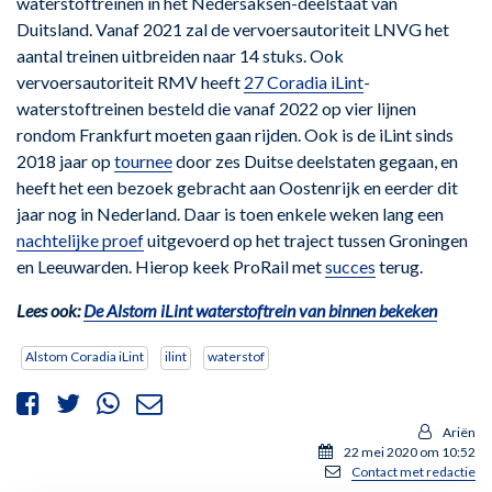
waterstoftreinen in het Nedersaksen-deelstaat van
Duitsland. Vanaf 2021 zal de vervoersautoriteit LNVG het
aantal treinen uitbreiden naar 14 stuks. Ook
vervoersautoriteit RMV heeft
27 Coradia iLint
-
waterstoftreinen besteld die vanaf 2022 op vier lijnen
rondom Frankfurt moeten gaan rijden. Ook is de iLint sinds
2018 jaar op
tournee
door zes Duitse deelstaten gegaan, en
heeft het een bezoek gebracht aan Oostenrijk en eerder dit
jaar nog in Nederland. Daar is toen enkele weken lang een
nachtelijke proef
uitgevoerd op het traject tussen Groningen
en Leeuwarden. Hierop keek ProRail met
succes
terug.
Lees ook:
De Alstom iLint waterstoftrein van binnen bekeken
Alstom Coradia iLint
ilint
waterstof
Ariën
22 mei 2020 om 10:52
Contact met redactie