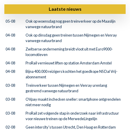
Laatste nieuws
05-08
Ook op woensdag nog geen treinverkeer op de Maaslijn
vanwege natuurbrand
04-08
Ook op dinsdag geen treinen tussen Nijmegen en Venray
vanwege natuurbrand
04-08
Zwitserse onderneming breidt vloot uit met Euro9000-
locomotieven
04-08
ProRail vernieuwt liften op station Amsterdam Amstel
04-08
Bijna 400.000 reizigers kochten het goedkope NS Dal Vrij-
abonnement
03-08
Treinverkeer tussen Nijmegen en Venray urenlang
gestremd vanwege natuurbrand
03-08
OVpay maakt inchecken sneller: smartphone ontgrendelen
niet meer nodig
03-08
ProRail zet volgende stap in onderzoek naar infrastructuur
voor nieuwe treinen op de MerwedeLingelijn
02-08
Geen intercity's tussen Utrecht, Den Haag en Rotterdam