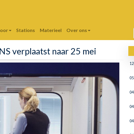
poor
Stations
Materieel
Over ons
 NS verplaatst naar 25 mei
12
05
04
04
04