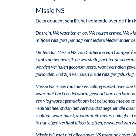
Missie NS
De producent schrijft het volgende over de film 
De trein. We wachten er op. We reizen ermee. We klage
miljoen reizigers per dag kent iedere Nederlander d
De Teledoc Missie NS van Catherine van Campen (oo
kant van het bedrijf: de worsteling achter de scherme
worden verhalen geconstrueerd, want verhalen geven
geworden. Het zijn verhalen die de reiziger gelukkig m
Missie NS is een mozaïekvertelling vanuit twee ster
waar met hart en ziel wordt gewerkt aan een klantvr
een vlog wordt gemaakt om het personeel mee op te 
realiteit heerst dan het verhaal dat degenen die daa
realiteit, waar haast, anonimiteit, onverschilligheid
in hun eigen verhaal lijken te zitten, onwetend van w
Missie NS gaat niet alleen over NS maar ook over N