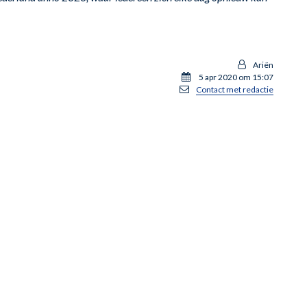
Ariën
5 apr 2020 om 15:07
Contact met redactie