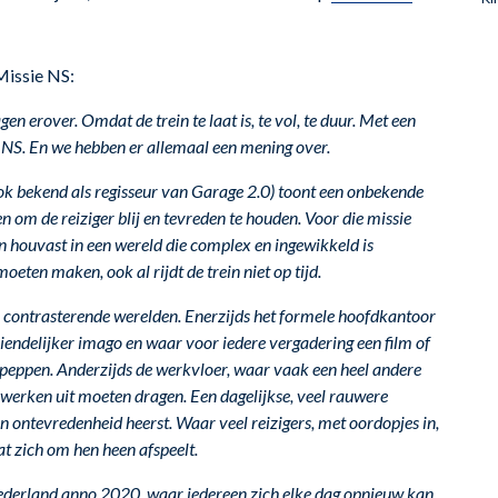
Missie NS:
n erover. Omdat de trein te laat is, te vol, te duur. Met een
e NS. En we hebben er allemaal een mening over.
k bekend als regisseur van Garage 2.0) toont een onbekende
n om de reiziger blij en tevreden te houden. Voor die missie
 houvast in een wereld die complex en ingewikkeld is
oeten maken, ook al rijdt de trein niet op tijd.
k contrasterende werelden. Enerzijds het formele hoofdkantoor
iendelijker imago en waar voor iedere vergadering een film of
peppen. Anderzijds de werkvloer, waar vaak een heel andere
r werken uit moeten dragen. Een dagelijkse, veel rauwere
 en ontevredenheid heerst. Waar veel reizigers, met oordopjes in,
at zich om hen heen afspeelt.
ederland anno 2020, waar iedereen zich elke dag opnieuw kan