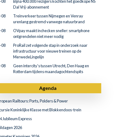
-08
Bijna 400.000 reizigers kochten het goedkope NS
Dal Vrij-abonnement
-08
Treinverkeer tussen Nijmegen en Venray
urenlang gestremd vanwege natuurbrand
-08
OVpay maakt inchecken sneller: smartphone
ontgrendelen niet meer nodig
-08
ProRail zet volgende stap in onderzoek naar
infrastructuur voor nieuwe treinen op de
MerwedeLingelijn
-08
Geen intercity's tussen Utrecht, Den Haag en
Rotterdam tijdens maandagochtendspits
Agenda
ropean Railtours: Ports, Polders & Power
cursie Koninklijke Klasse met Blokkendoos-trein
N Jubileum Express
ildagen 2026
lometer Kampioen 2026