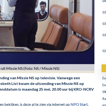
04
03
03
03
02
e uit Missie NS (Foto: NS / Missie NS)
nding van Missie NS op televisie. Vanwege een
Eu
iesbeth List kwam de uitzending van Missie NS op
Ex
tzenddatum is maandag 25 mei, 20.00 uur bij KRO-NCRV
SS
Ra
en bekijken, is deze
al te zien via internet op
NPO Start
.
Ki