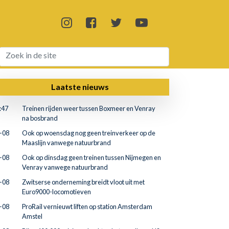
Laatste nieuws
:47
Treinen rijden weer tussen Boxmeer en Venray
na bosbrand
-08
Ook op woensdag nog geen treinverkeer op de
Maaslijn vanwege natuurbrand
-08
Ook op dinsdag geen treinen tussen Nijmegen en
Venray vanwege natuurbrand
-08
Zwitserse onderneming breidt vloot uit met
Euro9000-locomotieven
-08
ProRail vernieuwt liften op station Amsterdam
Amstel