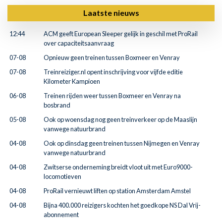
Laatste nieuws
12:44
ACM geeft European Sleeper gelijk in geschil met ProRail
over capaciteitsaanvraag
07-08
Opnieuw geen treinen tussen Boxmeer en Venray
07-08
Treinreiziger.nl opent inschrijving voor vijfde editie
Kilometer Kampioen
06-08
Treinen rijden weer tussen Boxmeer en Venray na
bosbrand
05-08
Ook op woensdag nog geen treinverkeer op de Maaslijn
vanwege natuurbrand
04-08
Ook op dinsdag geen treinen tussen Nijmegen en Venray
vanwege natuurbrand
04-08
Zwitserse onderneming breidt vloot uit met Euro9000-
locomotieven
04-08
ProRail vernieuwt liften op station Amsterdam Amstel
04-08
Bijna 400.000 reizigers kochten het goedkope NS Dal Vrij-
abonnement