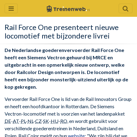
Rail Force One presenteert nieuwe
locomotief met bijzondere livrei
De Nederlandse goederenvervoerder Rail Force One
heeft een Siemens Vectron gehuurd bij MRCE en
uitgebracht in een opmerkelijk nieuw ontwerp, welke
door Railcolor Design ontworpen is. De locomotief
heeft een bijzonder monsterlijk-uitziend uiterlijk op de
kop gekregen.
Vervoerder Rail Force One is lid van de Rail Innovators Group
en heeft een hoofdkantoor in Rotterdam. De Siemens
Vectron-locomotief met is voorzien van het landenpakket
DE
-
AT
-
PL
-
NL
-
CZ
-
SK
-
HU
-
RO
, en wordt gebruikt voor
verschillende goederentreinen in Nederland, Duitsland en
Polen. Rail Color meldt op hun
website
: "We zijn blij dat we