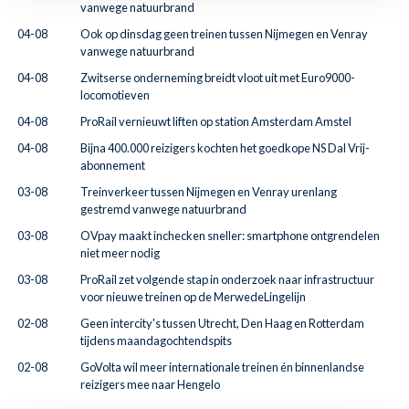
vanwege natuurbrand
04-08
Ook op dinsdag geen treinen tussen Nijmegen en Venray
vanwege natuurbrand
04-08
Zwitserse onderneming breidt vloot uit met Euro9000-
locomotieven
04-08
ProRail vernieuwt liften op station Amsterdam Amstel
04-08
Bijna 400.000 reizigers kochten het goedkope NS Dal Vrij-
abonnement
03-08
Treinverkeer tussen Nijmegen en Venray urenlang
gestremd vanwege natuurbrand
03-08
OVpay maakt inchecken sneller: smartphone ontgrendelen
niet meer nodig
03-08
ProRail zet volgende stap in onderzoek naar infrastructuur
voor nieuwe treinen op de MerwedeLingelijn
02-08
Geen intercity's tussen Utrecht, Den Haag en Rotterdam
tijdens maandagochtendspits
02-08
GoVolta wil meer internationale treinen én binnenlandse
reizigers mee naar Hengelo