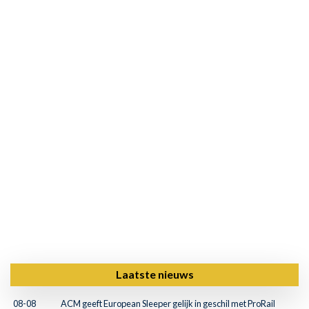
Laatste nieuws
08-08
ACM geeft European Sleeper gelijk in geschil met ProRail