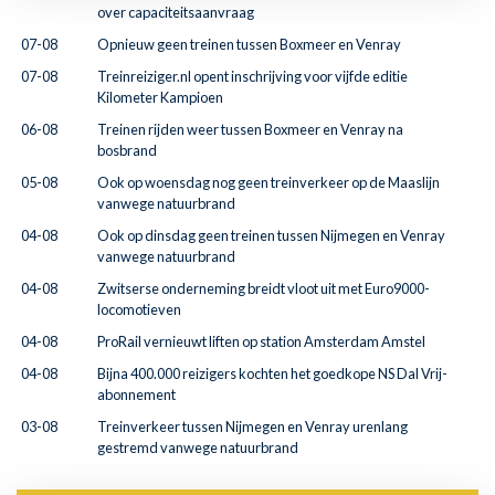
over capaciteitsaanvraag
07-08
Opnieuw geen treinen tussen Boxmeer en Venray
07-08
Treinreiziger.nl opent inschrijving voor vijfde editie
Kilometer Kampioen
06-08
Treinen rijden weer tussen Boxmeer en Venray na
bosbrand
05-08
Ook op woensdag nog geen treinverkeer op de Maaslijn
vanwege natuurbrand
04-08
Ook op dinsdag geen treinen tussen Nijmegen en Venray
vanwege natuurbrand
04-08
Zwitserse onderneming breidt vloot uit met Euro9000-
locomotieven
04-08
ProRail vernieuwt liften op station Amsterdam Amstel
04-08
Bijna 400.000 reizigers kochten het goedkope NS Dal Vrij-
abonnement
03-08
Treinverkeer tussen Nijmegen en Venray urenlang
gestremd vanwege natuurbrand