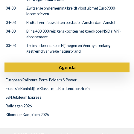
04-08
Zwitserse onderneming breidt vloot uit met Euro9000-
locomotieven
04-08
ProRail vernieuwt liften op station Amsterdam Amstel
04-08
Bijna 400.000 reizigers kochten het goedkope NS Dal Vrij-
abonnement
03-08
Treinverkeer tussen Nijmegen en Venray urenlang
gestremd vanwege natuurbrand
Agenda
European Railtours: Ports, Polders & Power
Excursie Koninklijke Klasse met Blokkendoos-trein
SSN Jubileum Express
Raildagen 2026
Kilometer Kampioen 2026