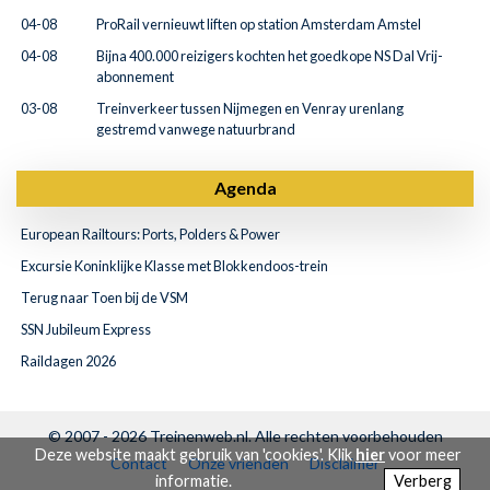
04-08
ProRail vernieuwt liften op station Amsterdam Amstel
04-08
Bijna 400.000 reizigers kochten het goedkope NS Dal Vrij-
abonnement
03-08
Treinverkeer tussen Nijmegen en Venray urenlang
gestremd vanwege natuurbrand
Agenda
European Railtours: Ports, Polders & Power
Excursie Koninklijke Klasse met Blokkendoos-trein
Terug naar Toen bij de VSM
SSN Jubileum Express
Raildagen 2026
© 2007 - 2026
Treinenweb.nl
. Alle rechten voorbehouden
Deze website maakt gebruik van 'cookies'. Klik
hier
voor meer
Contact
Onze vrienden
Disclaimer
informatie.
Verberg