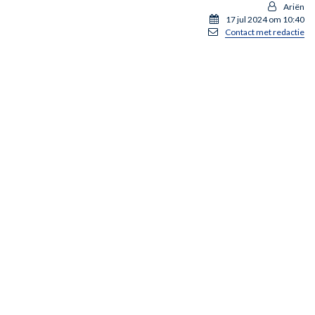
Ariën
17 jul 2024 om 10:40
Contact met redactie