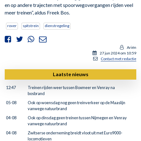
en op andere trajecten met spoorwegovergangen rijden veel
meer treinen”, aldus Freek Bos.
rover
spitstrein
dienstregeling
Ariën
27 jun 2024 om 10:59
Contact met redactie
Laatste nieuws
12:47
Treinen rijden weer tussen Boxmeer en Venray na
bosbrand
05-08
Ook op woensdag nog geen treinverkeer op de Maaslijn
vanwege natuurbrand
04-08
Ook op dinsdag geen treinen tussen Nijmegen en Venray
vanwege natuurbrand
04-08
Zwitserse onderneming breidt vloot uit met Euro9000-
locomotieven