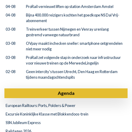
04-08
ProRail vernieuwt liften op station Amsterdam Amstel
04-08
Bijna 400.000 reizigers kochten het goedkope NS Dal Vrij-
abonnement
03-08
Treinverkeer tussen Nijmegen en Venray urenlang
gestremd vanwege natuurbrand
03-08
OVpay maakt inchecken sneller: smartphone ontgrendelen
niet meer nodig
03-08
ProRail zet volgende stap in onderzoek naar infrastructuur
voor nieuwe treinen op de MerwedeLingelijn
02-08
Geen intercity's tussen Utrecht, Den Haag en Rotterdam
tijdens maandagochtendspits
Agenda
European Railtours: Ports, Polders & Power
Excursie Koninklijke Klasse met Blokkendoos-trein
SSN Jubileum Express
Raildagen 2026