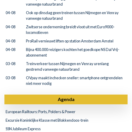
vanwege natuurbrand
04-08
Ook op dinsdag geen treinen tussen Nijmegen en Venray
vanwege natuurbrand
04-08
Zwitserse onderneming breidt vloot uit met Euro9000-
locomotieven
04-08
ProRail vernieuwt liften op station Amsterdam Amstel
04-08
Bijna 400.000 reizigers kochten het goedkope NS Dal Vrij-
abonnement
03-08
Treinverkeer tussen Nijmegen en Venray urenlang
gestremd vanwege natuurbrand
03-08
OVpay maakt inchecken sneller: smartphone ontgrendelen
niet meer nodig
Agenda
European Railtours: Ports, Polders & Power
Excursie Koninklijke Klasse met Blokkendoos-trein
SSN Jubileum Express