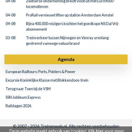
04-08
Zwitserse onderneming breidt vloot uit met Euro9000-
locomotieven
04-08
ProRail vernieuwt liften op station Amsterdam Amstel
04-08
Bijna 400.000 reizigers kochten het goedkope NS Dal Vrij-
abonnement
03-08
Treinverkeer tussen Nijmegen en Venray urenlang
gestremd vanwege natuurbrand
Agenda
European Railtours: Ports, Polders & Power
Excursie Koninklijke Klasse met Blokkendoos-trein
Terug naar Toen bij de VSM
SSN Jubileum Express
Raildagen 2026
© 2007 - 2026
Treinenweb.nl
. Alle rechten voorbehouden
Deze website maakt gebruik van 'cookies'. Klik
hier
voor meer