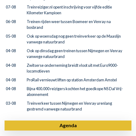
07-08
Treinreiziger.nl opent inschrijving voor vijfde editie
Kilometer Kampioen
06-08
Treinen rijden weer tussen Boxmeer en Venray na
bosbrand
05-08
Ook op woensdag nog geen treinverkeer op de Maaslijn
vanwege natuurbrand
04-08
Ook op dinsdag geen treinen tussen Nijmegen en Venray
vanwege natuurbrand
04-08
Zwitserse onderneming breidt vloot uit met Euro9000-
locomotieven
04-08
ProRail vernieuwt liften op station Amsterdam Amstel
04-08
Bijna 400.000 reizigers kochten het goedkope NS Dal Vrij-
abonnement
03-08
Treinverkeer tussen Nijmegen en Venray urenlang
gestremd vanwege natuurbrand
Agenda