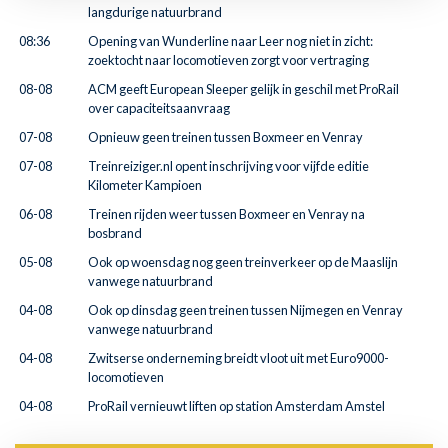
langdurige natuurbrand
08:36
Opening van Wunderline naar Leer nog niet in zicht:
zoektocht naar locomotieven zorgt voor vertraging
08-08
ACM geeft European Sleeper gelijk in geschil met ProRail
over capaciteitsaanvraag
07-08
Opnieuw geen treinen tussen Boxmeer en Venray
07-08
Treinreiziger.nl opent inschrijving voor vijfde editie
Kilometer Kampioen
06-08
Treinen rijden weer tussen Boxmeer en Venray na
bosbrand
05-08
Ook op woensdag nog geen treinverkeer op de Maaslijn
vanwege natuurbrand
04-08
Ook op dinsdag geen treinen tussen Nijmegen en Venray
vanwege natuurbrand
04-08
Zwitserse onderneming breidt vloot uit met Euro9000-
locomotieven
04-08
ProRail vernieuwt liften op station Amsterdam Amstel