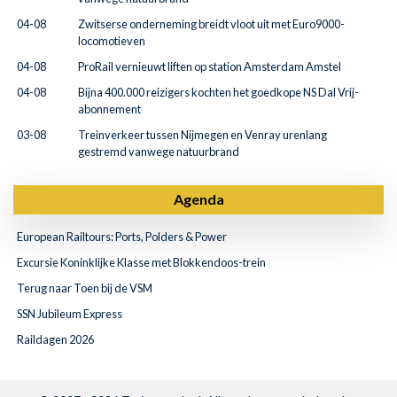
04-08
Zwitserse onderneming breidt vloot uit met Euro9000-
locomotieven
04-08
ProRail vernieuwt liften op station Amsterdam Amstel
04-08
Bijna 400.000 reizigers kochten het goedkope NS Dal Vrij-
abonnement
03-08
Treinverkeer tussen Nijmegen en Venray urenlang
gestremd vanwege natuurbrand
Agenda
European Railtours: Ports, Polders & Power
Excursie Koninklijke Klasse met Blokkendoos-trein
Terug naar Toen bij de VSM
SSN Jubileum Express
Raildagen 2026