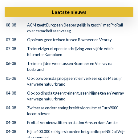
Laatste nieuws
08-08
ACM geeft European Sleeper gelijk in geschil met ProRail
over capaciteitsaanvraag
07-08
Opnieuw geen treinen tussen Boxmeer en Venray
07-08
Treinreiziger.nl opent inschrijving voor vijfde editie
Kilometer Kampioen
06-08
Treinen rijden weer tussen Boxmeer en Venray na
bosbrand
05-08
Ook op woensdag nog geen treinverkeer op de Maaslijn
vanwege natuurbrand
04-08
Ook op dinsdag geen treinen tussen Nijmegen en Venray
vanwege natuurbrand
04-08
Zwitserse onderneming breidt vloot uit met Euro9000-
locomotieven
04-08
ProRail vernieuwt liften op station Amsterdam Amstel
04-08
Bijna 400.000 reizigers kochten het goedkope NS Dal Vrij-
abonnement