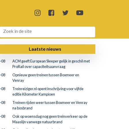
Laatste nieuws
-08
ACM geeft European Sleeper gelijk in geschil met
ProRail over capaciteitsaanvraag
-08
Opnieuw geen treinen tussen Boxmeer en
Venray
-08
Treinreiziger.nl opent inschrijving voor vijfde
editie Kilometer Kampioen
-08
Treinen rijden weer tussen Boxmeer en Venray
na bosbrand
-08
Ook op woensdag nog geen treinverkeer op de
Maaslijn vanwege natuurbrand