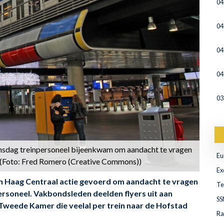
04
04
04
04
03
insdag treinpersoneel bijeenkwam om aandacht te vragen
Eu
. (Foto: Fred Romero (Creative Commons))
Ex
 Haag Centraal actie gevoerd om aandacht te vragen
Te
soneel. Vakbondsleden deelden flyers uit aan
SS
 Tweede Kamer die veelal per trein naar de Hofstad
Ra