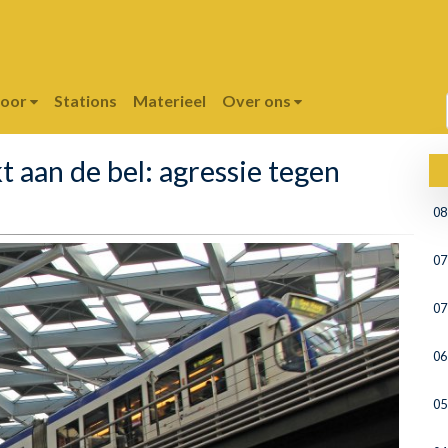
poor
Stations
Materieel
Over ons
aan de bel: agressie tegen
08
07
07
06
05