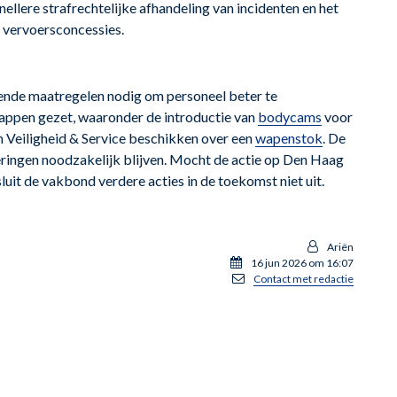
llere strafrechtelijke afhandeling van incidenten en het
n vervoersconcessies.
llende maatregelen nodig om personeel beter te
tappen gezet, waaronder de introductie van
bodycams
voor
 Veiligheid & Service beschikken over een
wapenstok
. De
ingen noodzakelijk blijven. Mocht de actie op Den Haag
sluit de vakbond verdere acties in de toekomst niet uit.
Ariën
16 jun 2026 om 16:07
Contact met redactie