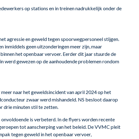
dewerkers op stations en in treinen nadrukkelijk onder de
 met agressie en geweld tegen spoorwegpersoneel stijgen.
n inmiddels geen uitzonderingen meer zijn, maar
innen het openbaar vervoer. Eerder dit jaar stuurde de
arin werd gewezen op de aanhoudende problemen rondom
 meer naar het geweldsincident van april 2024 op het
fdconducteur zwaar werd mishandeld. NS besloot daarop
 drie minuten stil te zetten.
n onvoldoende is verbeterd. In de flyers worden recente
eroepen tot aanscherping van het beleid. De VVMC pleit
npak tegen geweld in het openbaar vervoer,