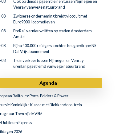
-08
Ook op dinsdag geen treinen tussen Nijmegen en
Venray vanwege natuurbrand
-08
Zwitserse onderneming breidt vloot uit met
Euro9000-locomotieven
-08
ProRail vernieuwt liften op station Amsterdam
Amstel
-08
Bijna 400.000 reizigers kochten het goedkope NS
Dal Vrij-abonnement
-08
Treinverkeer tussen Nijmegen en Venray
urenlang gestremd vanwege natuurbrand
Agenda
ropean Railtours: Ports, Polders & Power
cursie Koninklijke Klasse met Blokkendoos-trein
rug naar Toen bij de VSM
N Jubileum Express
ildagen 2026