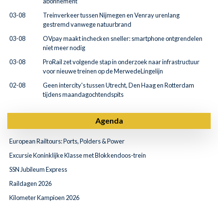
abonnement
03-08
Treinverkeer tussen Nijmegen en Venray urenlang
gestremd vanwege natuurbrand
03-08
OVpay maakt inchecken sneller: smartphone ontgrendelen
niet meer nodig
03-08
ProRail zet volgende stap in onderzoek naar infrastructuur
voor nieuwe treinen op de MerwedeLingelijn
02-08
Geen intercity's tussen Utrecht, Den Haag en Rotterdam
tijdens maandagochtendspits
Agenda
European Railtours: Ports, Polders & Power
Excursie Koninklijke Klasse met Blokkendoos-trein
SSN Jubileum Express
Raildagen 2026
Kilometer Kampioen 2026