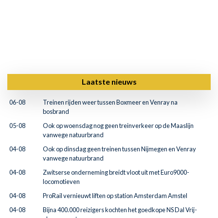
Laatste nieuws
06-08
Treinen rijden weer tussen Boxmeer en Venray na
bosbrand
05-08
Ook op woensdag nog geen treinverkeer op de Maaslijn
vanwege natuurbrand
04-08
Ook op dinsdag geen treinen tussen Nijmegen en Venray
vanwege natuurbrand
04-08
Zwitserse onderneming breidt vloot uit met Euro9000-
locomotieven
04-08
ProRail vernieuwt liften op station Amsterdam Amstel
04-08
Bijna 400.000 reizigers kochten het goedkope NS Dal Vrij-