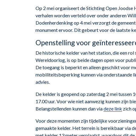
Op 2 mei organiseert de Stichting Open Joodse 
verhalen worden verteld over onder anderen Wil
Dodenherdenking op 4 mei verzorgt de gemeente
monument ervoor. Dit gebeurt voor de laatste kee
Openstelling voor geïnteressee
De historische kelder van het station, die een ro
Wereldoorlog, is op beide dagen open voor publ
De toegang is beperkt en alleen geschikt voor m
mobiliteitsbeperking kunnen via onderstaande li
advies.
De kelder is geopend op zaterdag 2 mei tussen 1
17.00 uur. Voor wie niet aanwezig kunnen zijn b
Belangstellenden kunnen dan via
deze link
zich o
Voor deze momenten zijn tijdelijke voorzieninge
gemaakte kelder. Het terrein is bereikbaar via 
met kelder 13 meter verplaatst, waardoor dit de 