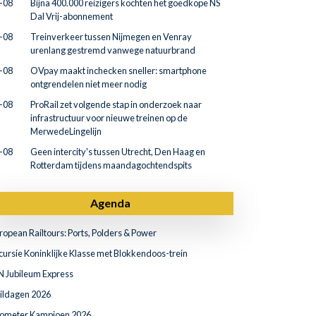
-08
Bijna 400.000 reizigers kochten het goedkope NS
Dal Vrij-abonnement
-08
Treinverkeer tussen Nijmegen en Venray
urenlang gestremd vanwege natuurbrand
-08
OVpay maakt inchecken sneller: smartphone
ontgrendelen niet meer nodig
-08
ProRail zet volgende stap in onderzoek naar
infrastructuur voor nieuwe treinen op de
MerwedeLingelijn
-08
Geen intercity's tussen Utrecht, Den Haag en
Rotterdam tijdens maandagochtendspits
Agenda
ropean Railtours: Ports, Polders & Power
cursie Koninklijke Klasse met Blokkendoos-trein
N Jubileum Express
ildagen 2026
lometer Kampioen 2026