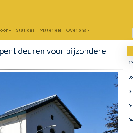
poor
Stations
Materieel
Over ons
opent deuren voor bijzondere
12
05
04
04
04