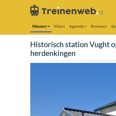
Nieuws
Video
Agenda
Reviews
S
Historisch station Vught 
herdenkingen