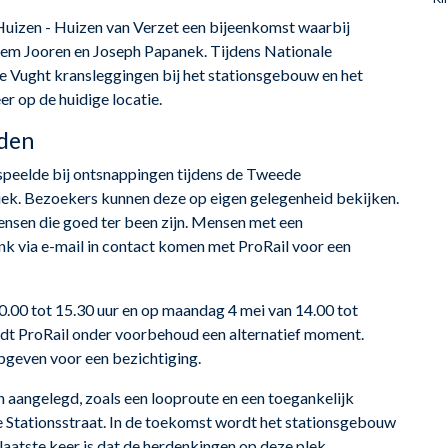
Huizen - Huizen van Verzet een bijeenkomst waarbij
lem Jooren en Joseph Papanek. Tijdens Nationale
 Vught kransleggingen bij het stationsgebouw en het
r op de huidige locatie.
rden
l speelde bij ontsnappingen tijdens de Tweede
iek. Bezoekers kunnen deze op eigen gelegenheid bekijken.
ensen die goed ter been zijn. Mensen met een
nk via e-mail in contact komen met ProRail voor een
0.00 tot 15.30 uur en op maandag 4 mei van 14.00 tot
iedt ProRail onder voorbehoud een alternatief moment.
pgeven voor een bezichtiging.
n aangelegd, zoals een looproute en een toegankelijk
de Stationsstraat. In de toekomst wordt het stationsgebouw
laatste keer is dat de herdenkingen op deze plek