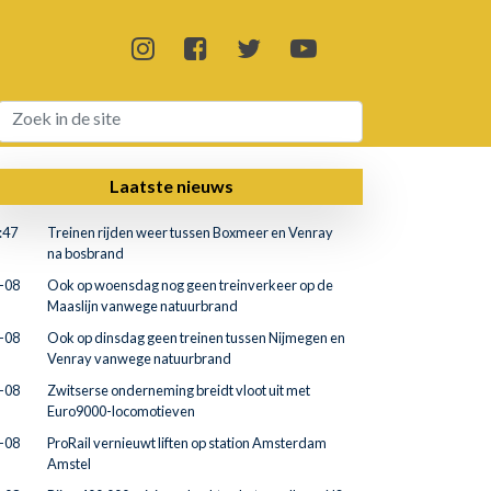
Laatste nieuws
:47
Treinen rijden weer tussen Boxmeer en Venray
na bosbrand
-08
Ook op woensdag nog geen treinverkeer op de
Maaslijn vanwege natuurbrand
-08
Ook op dinsdag geen treinen tussen Nijmegen en
Venray vanwege natuurbrand
-08
Zwitserse onderneming breidt vloot uit met
Euro9000-locomotieven
-08
ProRail vernieuwt liften op station Amsterdam
Amstel