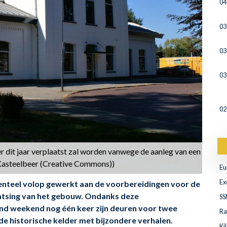
04
03
03
03
02
r dit jaar verplaatst zal worden vanwege de aanleg van een
 Kasteelbeer (Creative Commons))
Eu
Ex
enteel volop gewerkt aan de voorbereidingen voor de
aatsing van het gebouw. Ondanks deze
SS
d weekend nog één keer zijn deuren voor twee
Ra
e historische kelder met bijzondere verhalen.
Ki