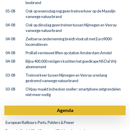
bosbrand
05-08
Ook op woensdag nog geen treinverkeer op de Maaslijn
vanwege natuurbrand
04-08
Ook op dinsdag geen treinen tussen Nijmegen en Venray
vanwege natuurbrand
04-08
Zwitserse onderneming breidt vloot uit met Euro9000-
locomotieven
04-08
ProRail vernieuwt liften op station Amsterdam Amstel
04-08
Bijna 400.000 reizigers kochten het goedkope NS Dal Vrij-
abonnement
03-08
Treinverkeer tussen Nijmegen en Venray urenlang
gestremd vanwege natuurbrand
03-08
OVpay maakt inchecken sneller: smartphone ontgrendelen
niet meer nodig
Agenda
European Railtours: Ports, Polders & Power